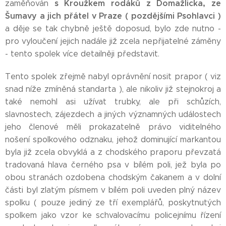
s
Kroužkem rodáků z Domažlicka, ze
zaměňován
Šumavy a jich přátel v Praze ( pozdějšími Psohlavci )
a děje se tak chybně ještě doposud, bylo zde nutno -
pro vyloučení jejich nadále již zcela nepřijatelné záměny
- tento spolek více detailněji představit.
Tento spolek zřejmě nabyl oprávnění nosit prapor ( viz
snad níže zmíněná standarta ), ale nikoliv již stejnokroj a
také nemohl asi užívat trubky, ale při schůzích,
slavnostech, zájezdech a jiných významných událostech
jeho členové měli prokazatelně právo viditelného
nošení spolkového odznaku, jehož dominující markantou
byla již zcela obvyklá a z chodského praporu převzatá
tradovaná hlava černého psa v bílém poli, jež byla po
obou stranách ozdobena chodským čakanem a v dolní
části byl zlatým písmem v bílém poli uveden plný název
spolku ( pouze jediný ze tří exemplářů, poskytnutých
spolkem jako vzor ke schvalovacímu policejnímu řízení