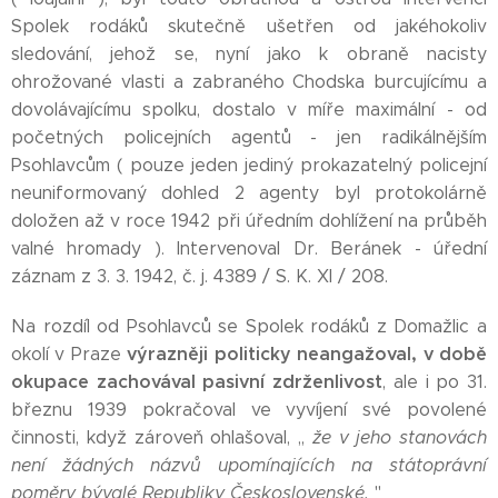
Spolek rodáků skutečně ušetřen od jakéhokoliv
sledování, jehož se, nyní jako k obraně nacisty
ohrožované vlasti a zabraného Chodska burcujícímu a
dovolávajícímu spolku, dostalo v míře maximální - od
početných policejních agentů - jen radikálnějším
Psohlavcům ( pouze jeden jediný prokazatelný policejní
neuniformovaný dohled 2 agenty byl protokolárně
doložen až v roce 1942 při úředním dohlížení na průběh
valné hromady ). Intervenoval Dr. Beránek - úřední
záznam z 3. 3. 1942, č. j. 4389 / S. K. XI / 208.
Na rozdíl od Psohlavců se Spolek rodáků z Domažlic a
výrazněji politicky neangažoval, v době
okolí v Praze
okupace zachovával pasivní zdrženlivost
, ale i po 31.
březnu 1939 pokračoval ve vyvíjení své povolené
činnosti, když zároveň ohlašoval, ,,
že v jeho stanovách
není žádných názvů upomínajících na státoprávní
poměry bývalé Republiky Československé.
''