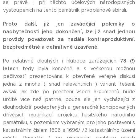
se právě i při těchto účelových národopisných
vystoupeních na tento památník prvoplánově sbírali.
Proto další, již jen zavádějící polemiky o
nadbytečnosti jeho dokončení, lze již snad jednou
provždy považovat za nadále kontraproduktivní,
bezpředmětné a definitivně uzavřené.
78 (!)
Po relativně dlouhých i hluboce zarážejících
letech
tedy byla konečně a s veškerou možnou
pečlivostí prezentována k otevřené veřejné diskusi
jedna z mnoha ( snad relevantních ) variant řešení,
avšak, jak zde po přečtení všech argumentů bude
určitě více než patrné, pouze ale jen vycházející z
dlouhodobě podepřených a generačně koncipovaných
dřívějších modifikací projektu husitského národního
památníku, s pozemkem vybraným pro jeho postavení s
katastrálním číslem 1696 a 1696/ /2 katastrálního území
města Domažlic ( po písemném souhlase všech