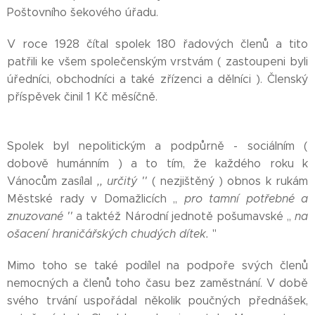
Poštovního šekového úřadu.
V roce 1928 čítal spolek 180 řadových členů a tito
patřili ke všem společenským vrstvám ( zastoupeni byli
úředníci, obchodníci a také zřízenci a dělníci ). Členský
příspěvek činil 1 Kč měsíčně.
Spolek byl nepolitickým a podpůrně - sociálním (
dobově humánním ) a to tím, že každého roku k
Vánocům zasílal
,, určitý ''
( nezjištěný ) obnos k rukám
Městské rady v Domažlicích ,,
pro tamní potřebné a
znuzované ''
a taktéž Národní jednotě pošumavské ,,
na
ošacení hraničářských chudých dítek.
''
Mimo toho se také podílel na podpoře svých členů
nemocných a členů toho času bez zaměstnání. V době
svého trvání uspořádal několik poučných přednášek,