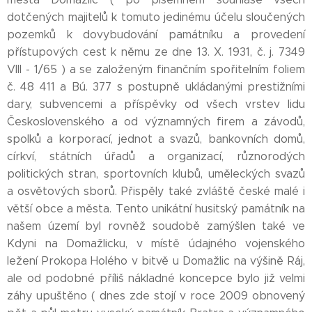
dotčených majitelů k tomuto jedinému účelu sloučených
pozemků k dovybudování památníku a provedení
přístupových cest k němu ze dne 13. X. 1931, č. j. 7349
VIII - 1/65 ) a se založeným finančním spořitelním foliem
č. 48 411 a Bú. 377 s postupně ukládanými prestižními
dary, subvencemi a příspěvky od všech vrstev lidu
Československého a od významných firem a závodů,
spolků a korporací, jednot a svazů, bankovních domů,
církví, státních úřadů a organizací, různorodých
politických stran, sportovních klubů, uměleckých svazů
a osvětových sborů. Přispěly také zvláště české malé i
větší obce a města. Tento unikátní husitský památník na
našem území byl rovněž soudobě zamýšlen také ve
Kdyni na Domažlicku, v místě údajného vojenského
ležení Prokopa Holého v bitvě u Domažlic na výšině Ráj,
ale od podobné příliš nákladné koncepce bylo již velmi
záhy upuštěno ( dnes zde stojí v roce 2009 obnovený