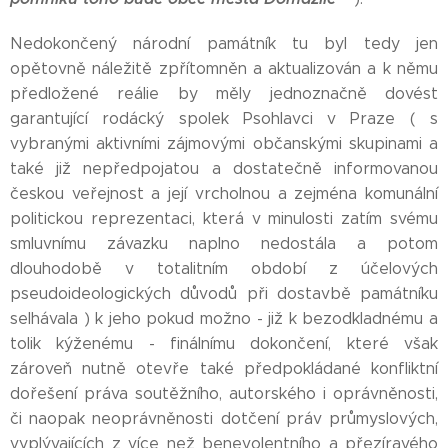
Nedokončený národní památník tu byl tedy jen
opětovně náležitě zpřítomněn a aktualizován a k němu
předložené reálie by měly jednoznačně dovést
garantující rodácký spolek Psohlavci v Praze ( s
vybranými aktivními zájmovými občanskými skupinami a
také již nepředpojatou a dostatečně informovanou
českou veřejnost a její vrcholnou a zejména komunální
politickou reprezentaci, která v minulosti zatím svému
smluvnímu závazku naplno nedostála a potom
dlouhodobě v totalitním období z účelových
pseudoideologických důvodů při dostavbě památníku
selhávala ) k jeho pokud možno - již k bezodkladnému a
tolik kýženému - finálnímu dokončení, které však
zároveň nutně otevře také předpokládané konfliktní
dořešení práva soutěžního, autorského i oprávněnosti,
či naopak neoprávněnosti dotčení práv průmyslových,
vyplývajících z více než benevolentního a přezíravého