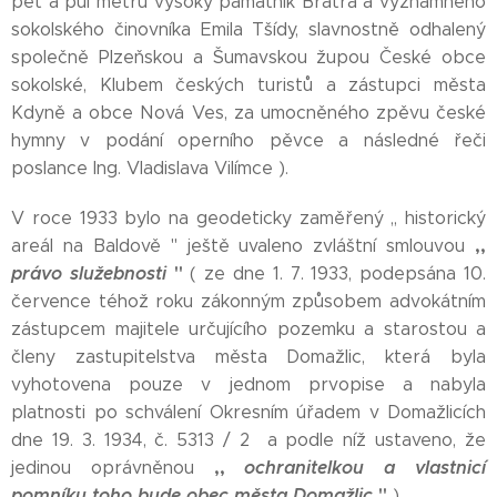
pět a půl metru vysoký památník Bratra a významného
sokolského činovníka Emila Tšídy, slavnostně odhalený
společně Plzeňskou a Šumavskou župou České obce
sokolské, Klubem českých turistů a zástupci města
Kdyně a obce Nová Ves, za umocněného zpěvu české
hymny v podání operního pěvce a následné řeči
poslance Ing. Vladislava Vilímce ).
V roce 1933 bylo na geodeticky zaměřený ,, historický
,,
areál na Baldově '' ještě uvaleno zvláštní smlouvou
právo služebnosti
''
( ze dne 1. 7. 1933, podepsána 10.
července téhož roku zákonným způsobem advokátním
zástupcem majitele určujícího pozemku a starostou a
členy zastupitelstva města Domažlic, která byla
vyhotovena pouze v jednom prvopise a nabyla
platnosti po schválení Okresním úřadem v Domažlicích
dne 19. 3. 1934, č. 5313 / 2 a podle níž ustaveno, že
,,
ochranitelkou a vlastnicí
jedinou oprávněnou
pomníku toho bude obec města Domažlic
''
).