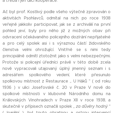
a třeba i jen dílčí kooperace.
Ač byl prof. Kostlivý podle všeho výtečně zpravován o
aktivitách Psohlavců, odmítal na nich po roce 1938
veřejně jakkoliv participovat, jak se z archiválií na první
pohled jeví, byly pro něho již z možných obav při
odvracení očekávaného policejního dozírání nepřijatelné
a pro celý spolek asi i s výraznou částí židovského
členstva velmi ohrožující. Vnitřně se s nimi tedy
principiálně odmítl ztotožnit jako s velmi nebezpečnými.
Protože si policejní úředníci právě v této době zcela
nově vypracovali utajovaný úplný jmenný seznam i s
adresářem spolkového vedení, které přesunulo
spolkovou místnost z Restaurace ,, U Háků '' ( od roku
1936 ) v ulici Josefovské č. 20 v Praze V nově do
spolkové místnosti v klubovně Národního domu na
Královských Vinohradech v Praze XII v roce 1938, a
skutečně v přípisech označili spolek ,,
za důvěry hodný
''
( loajální ), byl touto obratnou a ostrou intervencí