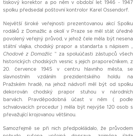
tiskový korektor a po něm v období let 1946 - 1947
spolku předsedal poštovní kontrolor Karel Ossendorf.
Největší široké veřejnosti prezentovanou akcí Spolku
rodáků z Domažlic a okolí v Praze se měl stát úředně
povolený veřejný průvod, v jehož čele měla být nesena
státní vlajka, chodský prapor a standarta s nápisem ,,
Chodové z Domažlic
'' za spoluúčasti zástupců všech
historických chodských vesnic s jejich praporečníkem, z
20. července 1945 v centru hlavního města, se
slavnostním vzdáním prezidentského holdu na
Pražském hradě, na jehož nádvoří měl být od spolku
dekorován chodský prapor stuhou v národních
barvách. Pravděpodobná účast v něm ( podle
schvalovacích procedur ) měla být nejvýše 120 osob s
převažující krojovanou většinou.
Samozřejmě se při nich předpokládalo, že průvodem
nebude rušena veřejná doprava, zejména jízda