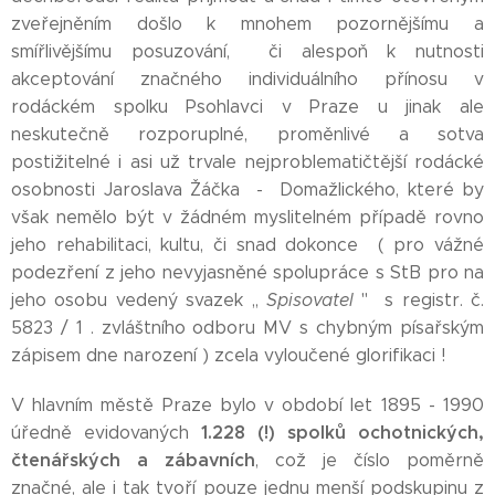
zveřejněním došlo k mnohem pozornějšímu a
smířlivějšímu posuzování, či alespoň k nutnosti
akceptování značného individuálního přínosu v
rodáckém spolku Psohlavci v Praze u jinak ale
neskutečně rozporuplné, proměnlivé a sotva
postižitelné i asi už trvale nejproblematičtější rodácké
osobnosti Jaroslava Žáčka - Domažlického, které by
však nemělo být v žádném myslitelném případě rovno
jeho rehabilitaci, kultu, či snad dokonce ( pro vážné
podezření z jeho nevyjasněné spolupráce s StB pro na
jeho osobu vedený svazek ,,
Spisovatel
'' s registr. č.
5823 / 1 . zvláštního odboru MV s chybným písařským
zápisem dne narození ) zcela vyloučené glorifikaci !
V hlavním městě Praze bylo v období let 1895 - 1990
1.228 (!)
spolků ochotnických,
úředně evidovaných
čtenářských a zábavních
, což je číslo poměrně
značné, ale i tak tvoří pouze jednu menší podskupinu z