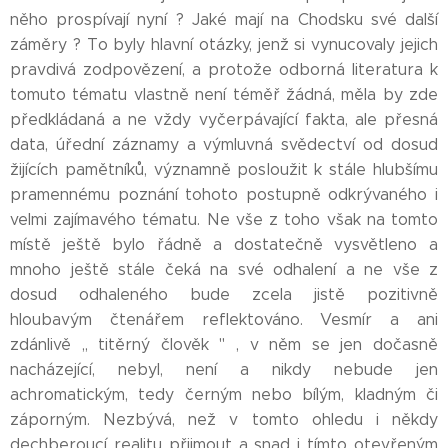
něho prospívají nyní ? Jaké mají na Chodsku své další
záměry ? To byly hlavní otázky, jenž si vynucovaly jejich
pravdivá zodpovězení, a protože odborná literatura k
tomuto tématu vlastně není téměř žádná, měla by zde
předkládaná a ne vždy vyčerpávající fakta, ale přesná
data, úřední záznamy a výmluvná svědectví od dosud
žijících pamětníků, významně posloužit k stále hlubšímu
pramennému poznání tohoto postupně odkrývaného i
velmi zajímavého tématu. Ne vše z toho však na tomto
místě ještě bylo řádně a dostatečně vysvětleno a
mnoho ještě stále čeká na své odhalení a ne vše z
dosud odhaleného bude zcela jistě pozitivně
hloubavým čtenářem reflektováno. Vesmír a ani
zdánlivě ,, titěrný člověk '' , v něm se jen dočasně
nacházející, nebyl, není a nikdy nebude jen
achromatickým, tedy černým nebo bílým, kladným či
záporným. Nezbývá, než v tomto ohledu i někdy
dechberoucí realitu přijmout a snad i tímto otevřeným