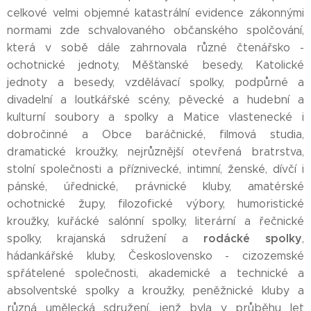
celkové velmi objemné katastrální evidence zákonnými
normami zde schvalovaného občanského spolčování,
která v sobě dále zahrnovala různé čtenářsko -
ochotnické jednoty, Měšťanské besedy, Katolické
jednoty a besedy, vzdělávací spolky, podpůrné a
divadelní a loutkářské scény, pěvecké a hudební a
kulturní soubory a spolky a Matice vlastenecké i
dobročinné a Obce baráčnické, filmová studia,
dramatické kroužky, nejrůznější otevřená bratrstva,
stolní společnosti a příznivecké, intimní, ženské, dívčí i
pánské, úřednické, právnické kluby, amatérské
ochotnické župy, filozofické výbory, humoristické
kroužky, kuřácké salónní spolky, literární a řečnické
rodácké
spolky
spolky, krajanská sdružení a
,
hádankářské kluby, Československo - cizozemské
spřátelené společnosti, akademické a technické a
absolventské spolky a kroužky, peněžnické kluby a
různá umělecká sdružení, jenž byla v průběhu let