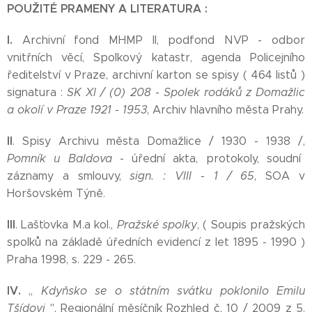
POUŽITÉ PRAMENY A LITERATURA :
I.
Archivní fond MHMP II, podfond NVP - odbor
vnitřních věcí, Spolkový katastr, agenda Policejního
ředitelství v Praze, archivní karton se spisy ( 464 listů )
signatura :
SK XI / (0) 208 - Spolek rodáků z Domažlic
a okolí v Praze 1921 - 1953
, Archiv hlavního města Prahy.
II
. Spisy Archivu města Domažlice / 1930 - 1938 /,
Pomník u Baldova
- úřední akta, protokoly, soudní
záznamy a smlouvy,
sign. : VIII - 1 / 65
, SOA v
Horšovském Týně.
III
. Lašťovka M.a kol.,
Pražské spolky
, ( Soupis pražských
spolků na základě úředních evidencí z let 1895 - 1990 )
Praha 1998, s. 229 - 265.
IV.
,,
Kdyňsko se o státním svátku poklonilo Emilu
Tšídovi
'', Regionální měsíčník Rozhled č. 10 / 2009 z 5.