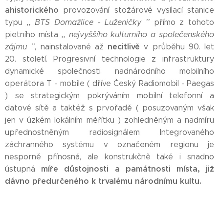
ahistorického
provozování stožárové vysílací stanice
typu
,, BTS Domažlice - Luženičky ''
přímo z tohoto
pietního místa
,, nejvyššího kulturního a společenského
necitlivě
zájmu ''
, nainstalované až
v průběhu 90. let
20. století. Progresivní technologie z infrastruktury
dynamické společnosti nadnárodního mobilního
operátora T - mobile ( dříve Český Radiomobil - Paegas
) se strategickým pokrýváním mobilní telefonní a
datové sítě a taktéž s prvořadě ( posuzovaným však
jen v úzkém lokálním měřítku ) zohledněným a nadmíru
upřednostněným radiosignálem Integrovaného
záchranného systému v označeném regionu je
nesporně přínosná, ale konstrukčně také i snadno
míře důstojnosti a památnosti místa, již
ústupná
dávno předurčeného k trvalému národnímu kultu.