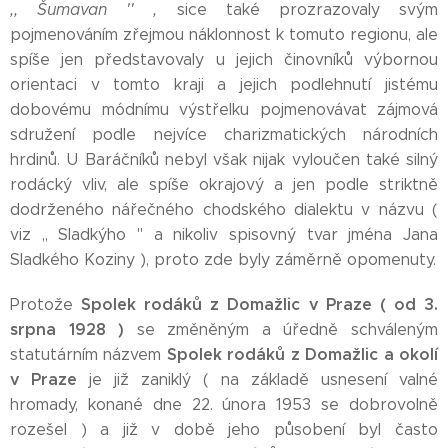
,, Šumavan '' ,
sice také prozrazovaly svým
pojmenováním zřejmou náklonnost k tomuto regionu, ale
spíše jen představovaly u jejich činovníků výbornou
orientaci v tomto kraji a jejich podlehnutí jistému
dobovému módnímu výstřelku pojmenovávat zájmová
sdružení podle nejvíce charizmatických národních
hrdinů. U Baráčníků nebyl však nijak vyloučen také silný
rodácký vliv, ale spíše okrajový a jen podle striktně
dodrženého nářečného chodského dialektu v názvu (
viz ,, Sladkýho '' a nikoliv spisovný tvar jména Jana
Sladkého Koziny ), proto zde byly záměrně opomenuty.
Spolek rodáků z Domažlic v Praze
( od 3.
Protože
srpna 1928 )
se změněným a úředně schváleným
Spolek rodáků z Domažlic a okolí
statutárním názvem
v Praze
je již zaniklý ( na základě usnesení valné
hromady, konané dne 22. února 1953 se dobrovolně
rozešel ) a již v době jeho působení byl často