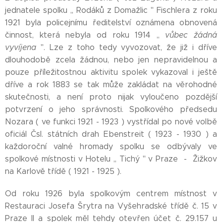
jednatele spolku ,, Rodáků z Domažlic '' Fischlera z roku
1921 byla policejnímu ředitelství oznámena obnovená
činnost, která nebyla od roku 1914 ,,
vůbec žádná
vyvíjena
''. Lze z toho tedy vyvozovat, že již i dříve
dlouhodobě zcela žádnou, nebo jen nepravidelnou a
pouze příležitostnou aktivitu spolek vykazoval i ještě
dříve a rok 1883 se tak může zakládat na věrohodné
skutečnosti, a není proto nijak vyloučeno pozdější
potvrzení o jeho správnosti. Spolkového předsedu
Nozara ( ve funkci 1921 - 1923 ) vystřídal po nové volbě
oficiál Čsl. státních drah Ebenstreit ( 1923 - 1930 ) a
každoroční valné hromady spolku se odbývaly ve
spolkové místnosti v Hotelu ,, Tichý '' v Praze - Žižkov
na Karlově třídě ( 1921 - 1925 ).
Od roku 1926 byla spolkovým centrem místnost v
Restauraci Josefa Šrytra na Vyšehradské třídě č. 15 v
Praze II a spolek měl tehdy otevřen účet č. 29.157 u