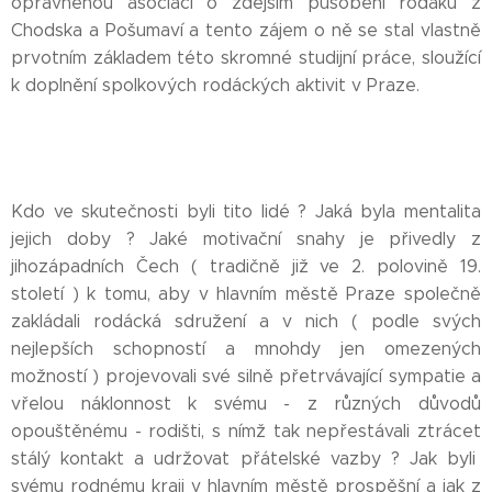
oprávněnou asociaci o zdejším působení rodáků z
Chodska a Pošumaví a tento zájem o ně se stal vlastně
prvotním základem této skromné studijní práce, sloužící
k doplnění spolkových rodáckých aktivit v Praze.
Kdo ve skutečnosti byli tito lidé ? Jaká byla mentalita
jejich doby ? Jaké motivační snahy je přivedly z
jihozápadních Čech ( tradičně již ve 2. polovině 19.
století ) k tomu, aby v hlavním městě Praze společně
zakládali rodácká sdružení a v nich ( podle svých
nejlepších schopností a mnohdy jen omezených
možností ) projevovali své silně přetrvávající sympatie a
vřelou náklonnost k svému - z různých důvodů
opouštěnému - rodišti, s nímž tak nepřestávali ztrácet
stálý kontakt a udržovat přátelské vazby ? Jak byli
svému rodnému kraji v hlavním městě prospěšní a jak z