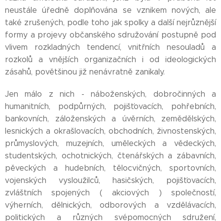
neustále úředně doplňována se vznikem nových, ale
také zrušených, podle toho jak spolky a další nejrůznější
formy a projevy občanského sdružování postupně pod
vlivem rozkladných tendencí, vnitřních nesouladů a
rozkolů a vnějších organizačních i od ideologických
zásahů, povětšinou již nenávratně zanikaly.
Jen málo z nich - náboženských, dobročinných a
humanitních, podpůrných, pojišťovacích, pohřebních,
bankovních, záloženských a úvěrních, zemědělských,
lesnických a okrašlovacích, obchodních, živnostenských,
průmyslových, muzejních, uměleckých a vědeckých,
studentských, ochotnických, čtenářských a zábavních,
pěveckých a hudebních, tělocvičných, sportovních,
vojenských vysloužilců, hasičských, pojišťovacích,
zvláštních spojených ( akciových ) společností,
výherních, dělnických, odborových a vzdělávacích,
politických a různých svépomocných sdružení,