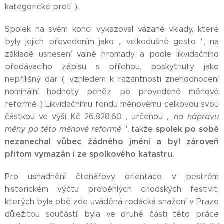
kategorické proti ).
Spolek na svém konci vykazoval vázané vklady, které
byly jejich převedením jako ,, velkodušné gesto '', na
základě usnesení valné hromady a podle likvidačního
předávacího zápisu s přílohou, poskytnuty jako
nepřílišný dar ( vzhledem k razantnosti znehodnocení
nominální hodnoty peněz po provedené měnové
reformě ) Likvidačnímu fondu měnovému celkovou svou
částkou ve výši Kč 26.828.60 , určenou ,,
na nápravu
spolek po sobě
měny po této měnové reformě
'', takže
nezanechal vůbec žádného jmění a byl zároveň
přitom vymazán i ze spolkového katastru.
Pro usnadnění čtenářovy orientace v pestrém
historickém výčtu proběhlých chodských festivit,
kterých byla obě zde uváděná rodácká snažení v Praze
důležitou součástí, byla ve druhé části této práce