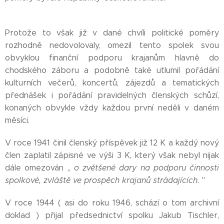
Protože to však již v dané chvíli politické poměry
rozhodně nedovolovaly, omezil tento spolek svou
obvyklou finanční podporu krajanům hlavně do
chodského záboru a podobně také utlumil pořádání
kulturních večerů, koncertů, zájezdů a tematických
přednášek i pořádání pravidelných členských schůzí,
konaných obvykle vždy každou první neděli v daném
měsíci.
V roce 1941 činil členský příspěvek již 12 K a každý nový
člen zaplatil zápisné ve výši 3 K, který však nebyl nijak
dále omezován ,,
o zvětšené dary na podporu činnosti
spolkové, zvláště ve prospěch krajanů strádajících.
''
V roce 1944 ( asi do roku 1946, schází o tom archivní
doklad ) přijal předsednictví spolku Jakub Tischler,