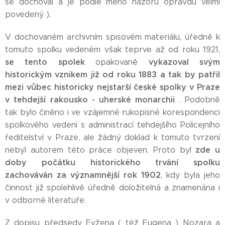
se dochoval a je podle mého názoru opravdu velmi
povedený ).
V dochovaném archivním spisovém materiálu, úředně k
tomuto spolku vedeném však teprve až od roku 1921,
se tento spolek
vykazoval svým
opakovaně
historickým vznikem již od roku 1883 a tak by patřil
mezi vůbec historicky nejstarší české spolky v Praze
v tehdejší rakousko - uherské monarchii
. Podobně
tak bylo činěno i ve vzájemné rukopisné korespondenci
spolkového vedení s administrací tehdejšího Policejního
ředitelství v Praze, ale žádný doklad k tomuto tvrzení
zde u
nebyl autorem této práce objeven. Proto byl
doby počátku historického trvání spolku
zachováván za významnější rok 1902
, kdy byla jeho
činnost již spolehlivě úředně doložitelná a znamenána i
v odborné literatuře.
Z dopisu předsedy Evžena ( též Eugena ) Nozara a