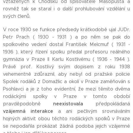
vztažených k Chodsku od spisovatele Masopusta a
rovněž tak se staral i o další prohlubování vzdělání u
svých členů.
V roce 1930 se funkce předsedy krátkodobě ujal JUDr.
Petr Prach ( 1930 - 1931 ) a po něm se pak do
spolkového vedení dostal František Melcmuf ( 1931 -
1936 ), který řízení spolku předal profesoru reálného
gymnázia v Praze II Karlu Kostlivému ( 1936 - 1944 ).
Právě prof. Kostlivý svým dopisem z roku 1938
vehementně zdůraznil, aby nebyl od pražské policie
Spolek rodáků z Domažlic a okolí v Praze zaměňován s
Psohlavci a je z toho evidentní, že mezi těmito dvěma
rodáckými spolky v Praze v tomto období
neexistovala
pravděpodobně
předpokládaná
vzájemná interakce
a ani pečlivým srovnáváním
hojných aktivit obou těchto rodáckých spolků v Praze
se nepodařila prokázat žádná podoba jejich vzájemné