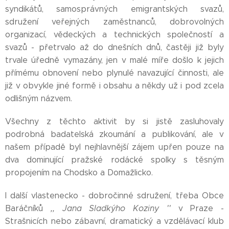
syndikátů, samosprávných emigrantských svazů,
sdružení veřejných zaměstnanců, dobrovolných
organizací, vědeckých a technických společností a
svazů - přetrvalo až do dnešních dnů, častěji již byly
trvale úředně vymazány, jen v malé míře došlo k jejich
přímému obnovení nebo plynulé navazující činnosti, ale
již v obvykle jiné formě i obsahu a někdy už i pod zcela
odlišným názvem.
Všechny z těchto aktivit by si jistě zasluhovaly
podrobná badatelská zkoumání a publikování, ale v
našem případě byl nejhlavnější zájem upřen pouze na
dva dominující pražské rodácké spolky s těsným
propojením na Chodsko a Domažlicko.
I další vlastenecko - dobročinné sdružení, třeba Obce
Baráčníků
,, Jana Sladkýho Koziny ''
v Praze -
Strašnicích nebo zábavní, dramatický a vzdělávací klub