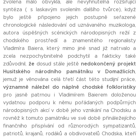
zvolena málo obvyklá, ale nevyhnutelná rozšiřující
syntéza ( s laskavým svolením dalšího tvůrce), když
bylo ještě připojeno jejich postupně seřazené
chronologické následování od uznávaného muzikologa,
autora úspěšných scénických národopisných režií z
chodského prostředí a znamenitého regionalisty
Vladimíra Baiera, který mimo jiné snad již natrvalo a
zcela nezpochybnitelně podchytil a fakticky také
že
nedokončený projekt
zdůvodnil,
dosud stále ještě
Husitského národního památníku v Domažlicích
,
jemuž je věnována celá třetí část této studijní práce,
významně náležel do
náplně chodské folkloristiky
pro jasně patrnou i Vladimírem Baierem doloženou
vydatnou podporu k němu pořádaných podpůrných
národopisných akcí v době jeho vznikání na Chodsku a
rovněž k tomuto památníku ve své době přináležejícího
finančního přispívání od různorodých sympatizantů,
patriotů, krajanů, rodáků a obdivovatelů Chodska, kteří