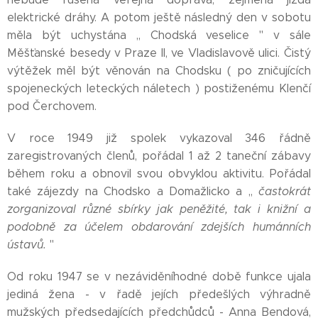
elektrické dráhy. A potom ještě následný den v sobotu
měla být uchystána ,, Chodská veselice '' v sále
Měšťanské besedy v Praze II, ve Vladislavově ulici. Čistý
výtěžek měl být věnován na Chodsku ( po zničujících
spojeneckých leteckých náletech ) postiženému Klenčí
pod Čerchovem.
V roce 1949 již spolek vykazoval 346 řádně
zaregistrovaných členů, pořádal 1 až 2 taneční zábavy
během roku a obnovil svou obvyklou aktivitu. Pořádal
také zájezdy na Chodsko a Domažlicko a ,,
častokrát
zorganizoval různé sbírky jak peněžité, tak
i knižní a
podobně za účelem obdarování zdejších humánních
ústavů.
''
Od roku 1947 se v nezáviděníhodné době funkce ujala
jediná žena - v řadě jejích předešlých výhradně
mužských předsedajících předchůdců - Anna Bendová,