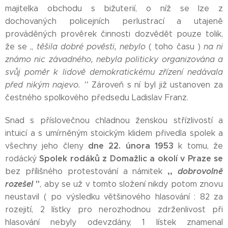
majitelka obchodu s bižuterií, o níž se lze z
dochovaných policejních perlustrací a utajeně
prováděných prověrek činnosti dozvědět pouze tolik,
že se ,,
těšila dobré pověsti, nebylo
( toho času )
na ni
známo nic závadného, nebyla politicky organizována a
svůj poměr k lidově demokratickému zřízení nedávala
před nikým najevo. ''
Zároveň s ní byl již ustanoven za
čestného spolkového předsedu Ladislav Franz.
Snad s příslovečnou chladnou ženskou střízlivostí a
intuicí a s umírněným stoickým klidem přivedla spolek a
dne 22. února 1953
všechny jeho členy
k tomu, že
Spolek rodáků z Domažlic a okolí v Praze se
rodácký
,,
dobrovolně
bez přílišného protestování a námitek
rozešel
''
, aby se už v tomto složení nikdy potom znovu
neustavil ( po výsledku většinového hlasování : 82 za
rozejití, 2 lístky pro nerozhodnou zdrženlivost při
hlasování nebyly odevzdány, 1 lístek znamenal