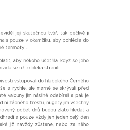
děl její skutečnou tvář, tak pečlivě ji
mala pouze v okamžiku, aby pohlédla do
é temnoty ...
atit, aby někoho ušetřila, když se jeho
 hradu se už zdaleka stranili.
bivosti vstupovali do hlubokého Černého
iše a rychle, ale marně se skrývali před
até valouny jim násilně odebírali a pak je
d ní žádného trestu, nugety jim všechny
tanovený počet dnů budou zlato hledat a
odhradí a pouze vždy jen jeden celý den
také již navždy zůstane, nebo za něho