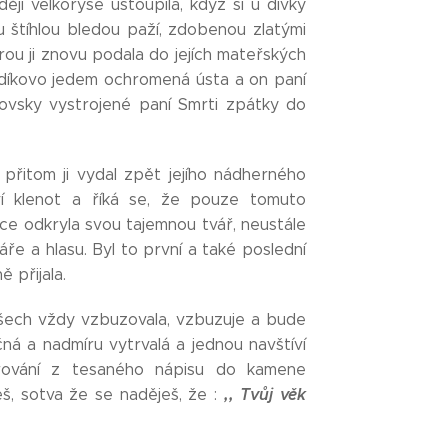
ji velkoryse ustoupila, když si u dívky
 štíhlou bledou paží, zdobenou zlatými
erou ji znovu podala do jejích mateřských
adíkovo jedem ochromená ústa a on paní
lovsky vystrojené paní Smrti zpátky do
 přitom ji vydal zpět jejího nádherného
ví klenot a říká se, že pouze tomuto
ce odkryla svou tajemnou tvář, neustále
ře a hlasu. Byl to první a také poslední
 přijala.
 všech vždy vzbuzovala, vzbuzuje a bude
ná a nadmíru vytrvalá a jednou navštíví
rování z tesaného nápisu do kamene
,, Tvůj věk
š, sotva že se naděješ, že :