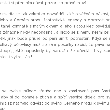
estali si před ním dávat pozor, co právě mluví.
ý mladík se tak zakrátko dozvěděl také o věčném pávovi, 
ždého v Černém hradu fantastické legendy a obrazotvor
 tajné komnatě s malým oknem a jeho zlatou klec osvětluj
ta záhadně nikdy nedohasíná ...a nikdo se k němu nesmí při
tkl, jinak bude přísně od paní Smrti potrestán. Když se
belhavý bělovlasý muž se sám posuňky nabídl, že páva n
oupil, ještě naposledy byl varován, že přivolá - li vyleka
ilosti vytrestán !
la se rychle půlnoc třetího dne a zamilovaná paní Sm
, aby si do domněle ztichlé a spící vesnice dojela pro s
nila již natrvalo odvézt do svého Černého hradu k svému p
alo.