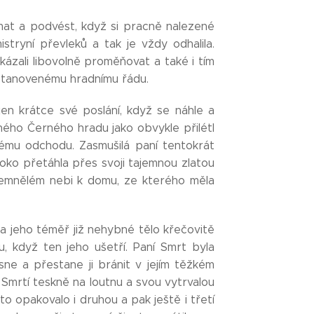
mat a podvést, když si pracně nalezené
stryní převleků a tak je vždy odhalila.
dokázali libovolně proměňovat a také i tím
 stanovenému hradnímu řádu.
jen krátce své poslání, když se náhle a
pného Černého hradu jako obvykle přilétl
ému odchodu. Zasmušilá paní tentokrát
oko přetáhla přes svoji tajemnou zlatou
temnělém nebi k domu, ze kterého měla
ala jeho téměř již nehybné tělo křečovitě
, když ten jeho ušetří. Paní Smrt byla
ne a přestane ji bránit v jejím těžkém
 Smrtí teskně na loutnu a svou vytrvalou
to opakovalo i druhou a pak ještě i třetí