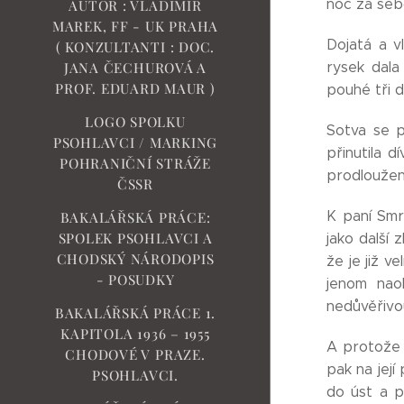
noc za sebo
AUTOR : VLADIMÍR
MAREK, FF - UK PRAHA
Dojatá a v
( KONZULTANTI : DOC.
rysek dala
JANA ČECHUROVÁ A
PROF. EDUARD MAUR )
pouhé tři d
LOGO SPOLKU
Sotva se p
PSOHLAVCI / MARKING
přinutila d
POHRANIČNÍ STRÁŽE
prodloužen
ČSSR
K paní Smrt
BAKALÁŘSKÁ PRÁCE:
SPOLEK PSOHLAVCI A
jako další 
CHODSKÝ NÁRODOPIS
že je již ve
- POSUDKY
jenom naok
nedůvěřivou
BAKALÁŘSKÁ PRÁCE 1.
KAPITOLA 1936 – 1955
A protože m
CHODOVÉ V PRAZE.
pak na jej
PSOHLAVCI.
do úst a p