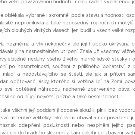
eho velmi považovanou hodnotu, celou řádně vyplacenou je
e oblékala vybraně i skromně, podle stavu a hodnosti osob
lasitě nepromluvila a také neposedný roj nočních motýlů, s
jejích dlouhých vlnitých vlasech, jen budil u všech velké r
la nezměrná a vliv nekonečný, ale její hluboko ukrývaná bol
idávala jí na nesnesitelném utrpení. Znala už všechny vážn
evyléčitelné neduhy všeho živého, marné lidské stesky i od
žení po nesmrtelnosti, soužení z přílišného bohatství, z
ho mládí a nedostávajícího se štěstí, ale jak si přitom 
dar opětované lásky, kterého si většina lidí na Zemi pov
ro své potěšení náhradou nádherně zbarveného páva, kt
ěšil se od ní její největší přízně a také nesmrtelnosti !
 a také všichni její poddaní jí oddaně sloužili, plnili bez vzd
své mlčenlivé velitelky také velmi obával a neopovážil se jí 
, náznak odepření poslušnosti nebo nesplnění jejího ps
dváděni do hradního sklepení a tam pak ihned zbaveni svéh