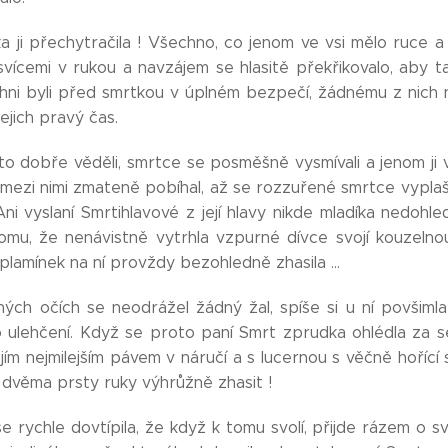
a ji přechytračila ! Všechno, co jenom ve vsi mělo ruce a
svícemi v rukou a navzájem se hlasitě překřikovalo, aby 
chni byli před smrtkou v úplném bezpečí, žádnému z nich ne
ejich pravý čas.
to dobře věděli, smrtce se posměšně vysmívali a jenom ji 
 mezi nimi zmateně pobíhal, až se rozzuřené smrtce vyplaši
Ani vyslaní Smrtihlavové z její hlavy nikde mladíka nedohl
omu, že nenávistně vytrhla vzpurné dívce svojí kouzelnou
 plamínek na ní provždy bezohledně zhasila ...
iných očích se neodrážel žádný žal, spíše si u ní povšim
 ulehčení. Když se proto paní Smrt zprudka ohlédla za se
ejím nejmilejším pávem v náručí a s lucernou s věčně hořící 
 dvěma prsty ruky výhrůžně zhasit !
se rychle dovtípila, že když k tomu svolí, přijde rázem o 