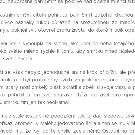
u, neúprosná paní Smrt se poprvé nad oběma milenci slitov
lastním silným citem pohnutá paní Smrt zažehla dlouhou
 dívce náznaky rukou důrazně na srozuměnou, že mladík
ny a pak její svit otevřel Bránu života, do které mladík opě
aní Smrt vyhoupla na svého jako uhel černého létajícíh
ívka svého milého rychle k tomu, aby smrtku ihned následov
í svého života.
i se však nebylo jednoduché ani na krok přiblížit, ale př
zlatokop a byl proto záhy uvnitř za jinak nepřekonatelnými
lmi starý, nosil omšelý plášť, zkrátil a zbělil si svoje vlasy 
o přihrbil a při své šouravé chůzi používal pro oporu
 smrtku tím jen tak neoklamal.
ěla stále ještě silné podezření, tak jej dala sledovat svý
í příkaz proměnil v malého jedovatého štíra a ten se mu v 
řivodil mu, že byl od té chvíle zcela němý. Ostatní ho 