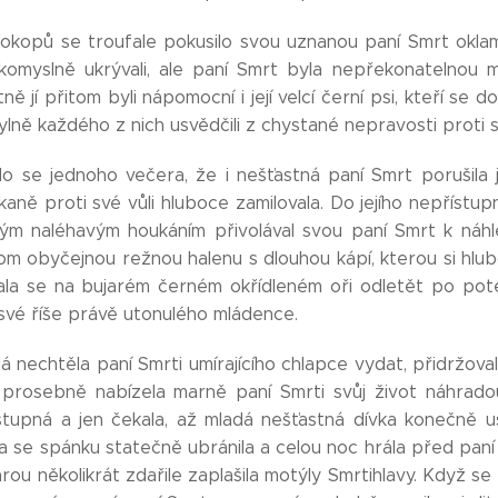
okopů se troufale pokusilo svou uznanou paní Smrt okla
komyslně ukrývali, ale paní Smrt byla nepřekonatelnou mi
ně jí přitom byli nápomocní i její velcí černí psi, kteří se 
lně každého z nich usvědčili z chystané nepravosti proti
ilo se jednoho večera, že i nešťastná paní Smrt porušila 
aně proti své vůli hluboce zamilovala. Do jejího nepřístu
ým naléhavým houkáním přivolával svou paní Smrt k náhl
nom obyčejnou režnou halenu s dlouhou kápí, kterou si hlub
ala se na bujarém černém okřídleném oři odletět po po
své říše právě utonulého mládence.
lá nechtěla paní Smrti umírajícího chlapce vydat, přidržov
 prosebně nabízela marně paní Smrti svůj život náhradou
tupná a jen čekala, až mladá nešťastná dívka konečně us
ta se spánku statečně ubránila a celou noc hrála před paní
rou několikrát zdařile zaplašila motýly Smrtihlavy. Když se 