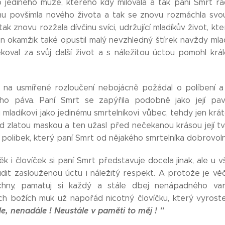
o jediného muže, kterého kdy milovala a tak paní Smrt radě
mu povšimla nového života a tak se znovu rozmáchla svou
ak znovu rozžala dívčinu svíci, udržující mladíkův život, kt
en okamžik také opustil malý nevzhledný štírek navždy ml
koval za svůj další život a s náležitou úctou pomohl krá
tě na usmířené rozloučení nebojácně požádal o políbení a
ého páva. Paní Smrt se zapýřila podobně jako její pa
mladíkovi jako jedinému smrtelníkovi vůbec, tehdy jen krát
 zlatou maskou a ten užasl před nečekanou krásou její tvá
olibek, který paní Smrt od nějakého smrtelníka dobrovolně
ěk i človíček si paní Smrt představuje docela jinak, ale u
udit zaslouženou úctu i náležitý respekt. A protože je věč
chny, pamatuj si každý a stále dbej nenápadného va
ch božích muk už napořád nicotný človíčku, který vyroste
e, nenadále ! Neustále v paměti to měj ! ''