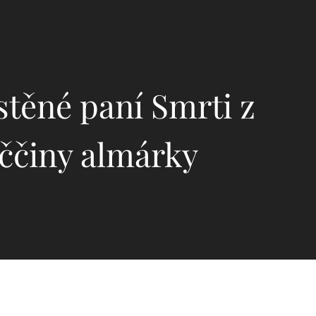
stěné paní Smrti z
iččiny almárky