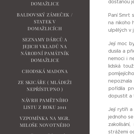
dostanou j
DOMAŽLICE
BALDOVSKÝ ZÁMEČEK /
Paní Smrt s
STATEK V
na nikoho h
DOMAŽLICÍCH
ulpělých v 
SEZNAMY DÁRCŮ A
Její moc by
JEJICH VKLADŮ NA
dusila a př
NÁRODNÍ PAMÁTNÍK
nemoci i n
DOMAŽLICE
lidská tou
CHODSKÁ MADONA
pomíjející
nepoznala 
ZE SKICÁŘE ( MLÁDEŽI
pořídila p
NEPŘÍSTUPNO )
dopustit a t
NÁVRH PAMĚTNÍHO
LISTU Z ROKU 2011
Její rytíři
jednoho se 
VZPOMÍNKA NA MGR.
zakolísání
MILOŠE NOVOTNÉHO
strážemi o