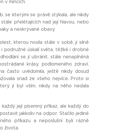
n v mincích.
, se kterými se právě stýkala, ale nikdy
tále přelétajících nad její hlavou, nebo
ozpaky a neskrývané obavy.
est, kterou nosila stále v sobě, ji silně
é i podružné úskalí světa, těžké i drobné
hodlání se jí ubránit, stále nenaplněná
 postrádané krásy, podlomeného zdraví,
sama často uvědomila, ještě nikdy dosud
ažovala snad ze všeho nejvíce. Proto si
erý jí byl vším, nikdy na něho nedala
oru každý její písemný příkaz, ale každý do
postavit jakkoliv na odpor. Stačilo jediné
aného příkazu a neposlušní byli rázně
o života.