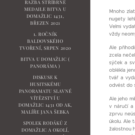
RAŽBA STŘÍBRNÉ
MEDAILE BITVA U
Mnoho zlat
DOMAŽLIC 1431,
nugety leh
BŘEZEN 2021
Velmi vydat
vždy neomy
1. ROČNÍK
BALDOVSKÉHO
Ale přihod
TVOŘENÍ, SRPEN 2020
zcela neček
BITVA U DOMAŽLIC (
sýček a sv
PANORÁMA )
oblékla je
DISKUSE K
tvář a vyd
HUSITSKÉMU
odvést do 
PANORAMATU SLAVNÉ
VÍTĚZSTVÍ U
Ale jeho mi
DOMAŽLIC 1431 OD AK,
v náručí a
MALÍŘE JANA ŠEBKA
zprvu neús
úkolu. Ale 
SPOLEK RODÁKŮ Z
žalostnou h
DOMAŽLIC A OKOLÍ,