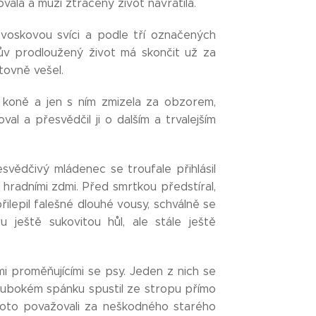
ala a muži ztracený život navrátila.
 voskovou svíci a podle tří označených
ův prodloužený život má skončit už za
tovně vešel.
o koně a jen s ním zmizela za obzorem,
al a přesvědčil ji o dalším a trvalejším
esvědčivý mládenec se troufale přihlásil
 hradními zdmi. Před smrtkou předstíral,
a přilepil falešné dlouhé vousy, schválně se
 ještě sukovitou hůl, ale stále ještě
mi proměňujícími se psy. Jeden z nich se
hlubokém spánku spustil ze stropu přímo
proto považovali za neškodného starého