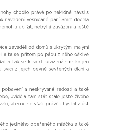
 nohy, chodilo právě po neklidné návsi s
tak navedení vesničané paní Smrt docela
mohla ublížit, nebyli jí zavázáni a ještě
více zaváděli od domů s ukrytými malými
l a ta se přitom po pádu z něho ošklivě
edali a tak se k smrti uražená smrtka jen
 svíci z jejích pevně sevřených dlaní a
la pobavení a neskrývané radosti a také
be, uviděla tam stát stále ještě živého
svící, kterou se však právě chystal z úst
svého jediného opeřeného miláčka a také