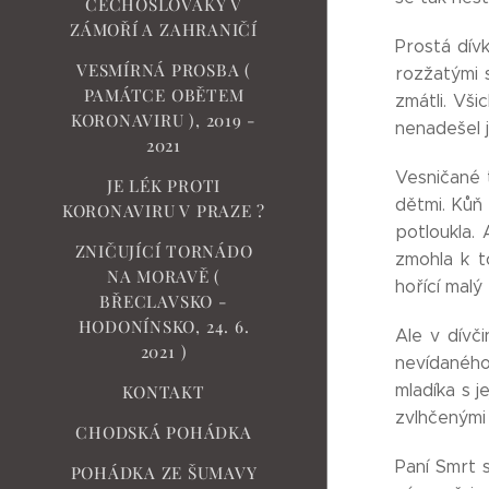
ČECHOSLOVÁKY V
ZÁMOŘÍ A ZAHRANIČÍ
Prostá dívk
VESMÍRNÁ PROSBA (
rozžatými 
PAMÁTCE OBĚTEM
zmátli. Vši
KORONAVIRU ), 2019 -
nenadešel j
2021
Vesničané 
JE LÉK PROTI
dětmi. Kůň
KORONAVIRU V PRAZE ?
potloukla. 
ZNIČUJÍCÍ TORNÁDO
zmohla k t
NA MORAVĚ (
hořící malý
BŘECLAVSKO -
HODONÍNSKO, 24. 6.
Ale v dívč
2021 )
nevídaného
mladíka s j
KONTAKT
zvlhčenými
CHODSKÁ POHÁDKA
Paní Smrt 
POHÁDKA ZE ŠUMAVY