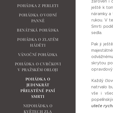
zároveň i 
POHÁDKA Z PERLETI
ještě k to
náramky a t
POHÁDKA O VODNÍ
rukou. V t
PANNĚ
Smrti podě
BENÁTSKÁ POHÁDKA
sedla.
POHÁDKA O ZLATÉM
Pak ji ješ
HÁDĚTI
majestátn
VÁNOČNÍ POHÁDKA
odvážnému 
skrytou pod
POHÁDKA O CVRČKOVI
opravdový p
V PRAŽSKÉM ORLOJI
POHÁDKA O
Každý člov
JEDINKRÁT
natrvalo b
PŘELSTĚNÉ PANÍ
vše i vše
SMRTI
popelínský
uteče rychl
NEPOHÁDKA O
KVĚTECH ZLA