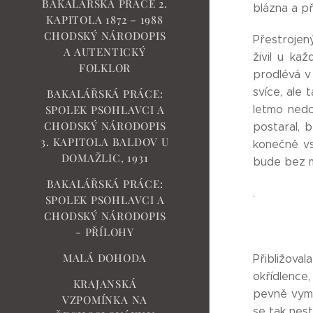
BAKALÁŘSKÁ PRÁCE 2.
blázna a př
KAPITOLA 1872 – 1988
CHODSKÝ NÁRODOPIS
Přestrojen
A AUTENTICKÝ
živil u ka
FOLKLOR
prodlévá v
svíce, ale 
BAKALÁŘSKÁ PRÁCE:
letmo nedo
SPOLEK PSOHLAVCI A
CHODSKÝ NÁRODOPIS
postaral, 
3. KAPITOLA BALDOV U
konečně vst
DOMAŽLIC, 1931
bude bez m
BAKALÁŘSKÁ PRÁCE:
.
SPOLEK PSOHLAVCI A
CHODSKÝ NÁRODOPIS
- PŘÍLOHY
MALÁ DOHODA
Přibližova
okřídlence
KRAJANSKÁ
pevně vymí
VZPOMÍNKA NA
se tak nest