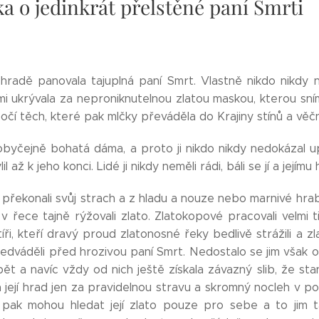
a o jedinkrát přelstěné paní Smrti
radě panovala tajuplná paní Smrt. Vlastně nikdo nikdy nevi
i ukrývala za neproniknutelnou zlatou maskou, kterou sní
čí těch, které pak mlčky převáděla do Krajiny stínů a věčn
obyčejně bohatá dáma, a proto ji nikdo nikdy nedokázal upl
il až k jeho konci. Lidé ji nikdy neměli rádi, báli se jí a jejímu
í překonali svůj strach a z hladu a nouze nebo marnivé hra
v řece tajně rýžovali zlato. Zlatokopové pracovali velmi t
íři, kteří dravý proud zlatonosné řeky bedlivě strážili a zl
edváděli před hrozivou paní Smrt. Nedostalo se jim však o
zpět a navíc vždy od nich ještě získala závazný slib, že s
 její hrad jen za pravidelnou stravu a skromný nocleh v p
 pak mohou hledat její zlato pouze pro sebe a to jim 