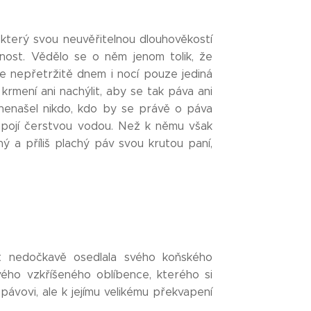
který svou neuvěřitelnou dlouhověkostí
nost. Vědělo se o něm jenom tolik, že
e nepřetržitě dnem i nocí pouze jediná
 krmení ani nachýlit, aby se tak páva ani
 nenašel nikdo, kdo by se právě o páva
apojí čerstvou vodou. Než k němu však
ný a příliš plachý páv svou krutou paní,
rt nedočkavě osedlala svého koňského
vého vzkříšeného oblíbence, kterého si
ávovi, ale k jejímu velikému překvapení