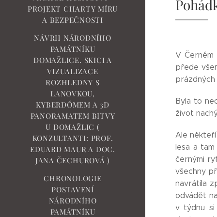
Pohádk
PROJEKT CHARTY MÍRU
A BEZPEČNOSTI
NÁVRH NÁRODNÍHO
PAMÁTNÍKU
V Černém h
DOMAŽLICE. SKICI A
přede všem
VIZUALIZACE
prázdných o
ROZHLEDNY S
LANOVKOU,
Byla to ne
KYBERDÓMEM A 3D
život nachýl
PANORAMATEM BITVY
U DOMAŽLIC (
Ale někteř
KONZULTANTI: PROF.
lesa a tam 
EDUARD MAUR A DOC.
černými ryt
JANA ČECHUROVÁ )
všechny př
CHRONOLOGIE
navrátila 
POSTAVENÍ
odvádět na
NÁRODNÍHO
v týdnu si
PAMÁTNÍKU