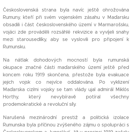
Československá strana byla navíc ještě ohrožována
Rumuny, kteří při svém vojenském zásahu v Maďarsku
obsadili i část československého území v Marmarošsku,
vojáci zde prováděli rozsáhlé rekvizice a vyvíjeli snahy
mezi starousedlíky, aby se vyslovili pro připojení k
Rumunsku.
Na nátlak dohodových mocností byla rumunská
okupace značné části maďarského území ještě před
koncem roku 1919 skončena, přestože byla evakuace
jejich vojsk co nejvíce oddalována. Po vyklizení
Maďarska cizími vojsky se tam vlády ujal admirál Miklós
Horthy, který nevybíravě potíral všechny
prodemokratické a revoluční síly.
Narušená mezinárodní prestiž a politická izolace
Rumunska byla příčinou zvýšeného zájmu o spolupráci s