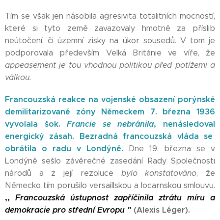
Tím se však jen násobila agresivita totalitních mocností,
které si tyto země zavazovaly hmotně za příslib
neútočení, či územní zisky na úkor sousedů. V tom je
podporovala především Velká Británie ve víře, že
appeasement je tou vhodnou politikou před
potížemi
a
válkou.
Francouzská reakce na vojenské obsazení porýnské
demilitarizované zóny Německem 7. března 1936
vyvolala šok.
Francie se nebránila
, nenásledoval
energický zásah. Bezradná francouzská vláda se
obrátila o radu v Londýně.
Dne 19. března se v
Londýně sešlo závěrečné zasedání Rady Společnosti
národů a z její rezoluce
bylo konstatováno
, že
Německo tím porušilo versaillskou a locarnskou smlouvu.
,,
Francouzská
ústupnost zapříčinila ztrátu
míru a
demokracie pro střední Evropu "
(Alexis Léger).