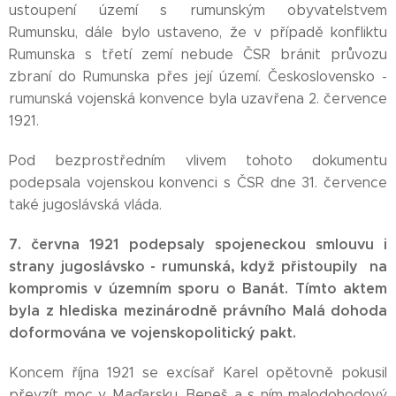
ustoupení území s rumunským obyvatelstvem
Rumunsku, dále bylo ustaveno, že v případě konfliktu
Rumunska s třetí zemí nebude ČSR bránit průvozu
zbraní do Rumunska přes její území. Československo -
rumunská vojenská konvence byla uzavřena 2. července
1921.
Pod bezprostředním vlivem tohoto dokumentu
podepsala vojenskou konvenci s ČSR dne 31. července
také jugoslávská vláda.
7. června 1921 podepsaly spojeneckou smlouvu i
strany jugoslávsko - rumunská, když
přistoupily na
kompromis v
územním sporu o Banát. Tímto aktem
byla z hlediska
mezinárodně právního Malá
dohoda
doformována ve vojenskopolitický pakt.
Koncem října 1921 se excísař Karel opětovně pokusil
převzít moc v Maďarsku. Beneš a s ním malodohodový