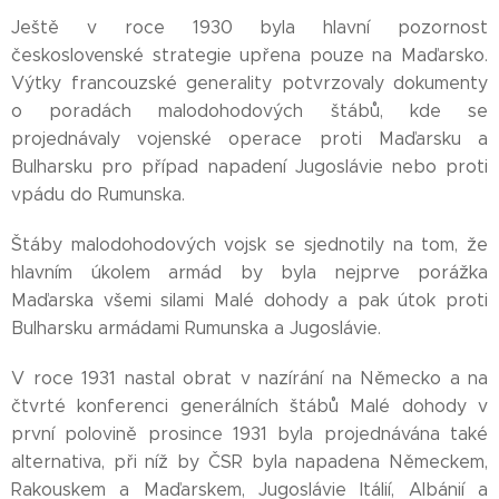
Ještě v roce 1930 byla hlavní pozornost
československé strategie upřena pouze na Maďarsko.
Výtky francouzské generality potvrzovaly dokumenty
o poradách malodohodových štábů, kde se
projednávaly vojenské operace proti Maďarsku a
Bulharsku pro případ napadení Jugoslávie nebo proti
vpádu do Rumunska.
Štáby malodohodových vojsk se sjednotily na tom, že
hlavním úkolem armád by byla nejprve porážka
Maďarska všemi silami Malé dohody a pak útok proti
Bulharsku armádami Rumunska a Jugoslávie.
V roce 1931 nastal obrat v nazírání na Německo a na
čtvrté konferenci generálních štábů Malé dohody v
první polovině prosince 1931 byla projednávána také
alternativa, při níž by ČSR byla napadena Německem,
Rakouskem a Maďarskem, Jugoslávie Itálií, Albánií a