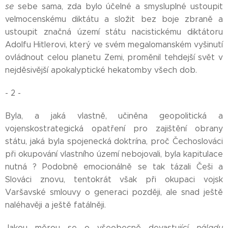
se
sebe sama, zda bylo účelné a smysluplné ustoupit
velmocenskému diktátu a složit bez boje zbraně a
ustoupit značná území státu nacistickému diktátoru
Adolfu Hitlerovi, který ve svém megalomanském vyšinutí
ovládnout celou planetu Zemi, proměnil tehdejší svět v
nejděsivější apokalyptické hekatomby všech dob.
- 2 -
Byla, a jaká vlastně, učiněna geopolitická a
vojenskostrategická opatření pro zajištění obrany
státu, jaká byla spojenecká doktrína, proč Čechoslováci
při okupování vlastního území nebojovali, byla kapitulace
nutná ? Podobně emocionálně se tak tázali Češi a
Slováci znovu, tentokrát však při okupaci vojsk
Varšavské smlouvy o generaci později, ale snad ještě
naléhavěji a ještě fatálněji.
Jakou měrou se o všeobecně devastující
náladu