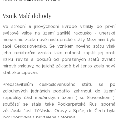
Vznik Malé dohody
Ve střední a jihovýchodní Evropě vznikly po první
světové válce na území zaniklé rakousko - uherské
monarchie zcela nové nástupnické státy. Mezi nimi bylo
také Československo. Se vznikem nového státu však
jeho iniciátorům vznikla také nutnost zajistit jej proti
riziku revize a pokusů od poražených států zvrátit
mírové smlouvy, na jejichž základě byl tento zcela nový
stát zkoncipován.
Představitelům československého státu se po
zdlouhavých jednáních podařilo zahrnout do území
republiky část maďarských území ( se Slovenskem ),
součástí se stala také Podkarpatská Rus, sporná
zůstávala část Těšínska, Oravy a Spiše, do Čech byla
inkorporována ( přivtělena ) Morava.