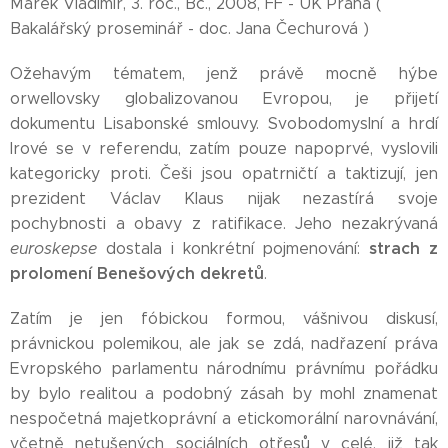
Marek Vladimír, 3. roč., Bc., 2008, FF - UK Praha (
Bakalářský proseminář - doc. Jana Čechurová )
Ožehavým tématem, jenž právě mocně hýbe
orwellovsky globalizovanou Evropou, je přijetí
dokumentu Lisabonské smlouvy. Svobodomyslní a hrdí
Irové se v referendu, zatím pouze napoprvé, vyslovili
kategoricky proti. Češi jsou opatrničtí a taktizují, jen
prezident Václav Klaus nijak nezastírá svoje
pochybnosti a obavy z ratifikace. Jeho nezakrývaná
strach z
euroskepse
dostala i konkrétní pojmenování:
prolomení Benešových dekretů
.
Zatím je jen fóbickou formou, vášnivou diskusí,
právnickou polemikou, ale jak se zdá, nadřazení práva
Evropského parlamentu národnímu právnímu pořádku
by bylo realitou a podobný zásah by mohl znamenat
nespočetná majetkoprávní a etickomorální narovnávání,
včetně netušených sociálních otřesů v celé, již tak