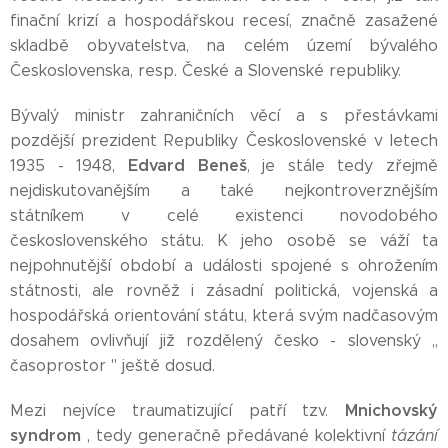
finační krizí a hospodářskou recesí, značně zasažené
skladbě obyvatelstva, na celém území bývalého
Československa, resp. České a Slovenské republiky.
Bývalý ministr zahraničních věcí a s přestávkami
pozdější prezident Republiky Československé v letech
Edvard Beneš
1935 - 1948,
, je stále tedy zřejmě
nejdiskutovanějším a také nejkontroverznějším
státníkem v celé existenci novodobého
československého státu. K jeho osobě se váží ta
nejpohnutější období a události spojené s ohrožením
státnosti, ale rovněž i zásadní politická, vojenská a
hospodářská orientování státu, která svým nadčasovým
dosahem ovlivňují již rozdělený česko - slovenský ,,
časoprostor '' ještě dosud.
Mnichovský
Mezi nejvíce traumatizující patří tzv.
syndrom
, tedy generačně předávané kolektivní
tázání