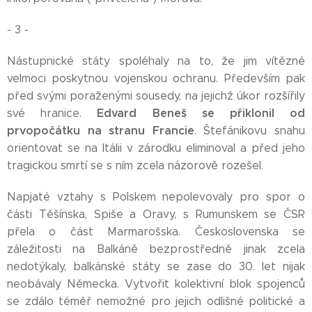
- 3 -
Nástupnické státy spoléhaly na to, že jim vítězné
velmoci poskytnou vojenskou ochranu. Především pak
před svými poraženými sousedy, na jejichž úkor rozšířily
Edvard Beneš se přiklonil
od
své hranice.
prvopočátku na stranu Francie
. Štefánikovu snahu
orientovat se na Itálii v zárodku eliminoval a před jeho
tragickou smrtí se s ním zcela názorově rozešel.
Napjaté vztahy s Polskem nepolevovaly pro spor o
části Těšínska, Spiše a Oravy, s Rumunskem se ČSR
přela o část Marmarošska. Československa se
záležitosti na Balkáně bezprostředně jinak zcela
nedotýkaly, balkánské státy se zase do 30. let nijak
neobávaly Německa. Vytvořit kolektivní blok spojenců
se zdálo téměř nemožné pro jejich odlišné politické a