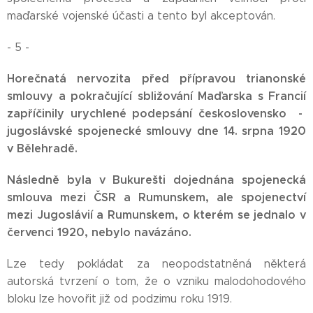
maďarské vojenské účasti a tento byl akceptován.
- 5 -
Horečnatá nervozita před přípravou trianonské
smlouvy a pokračující sbližování Maďarska s Francií
zapříčinily urychlené podepsání československo -
jugoslávské spojenecké smlouvy dne 14. srpna 1920
v Bělehradě.
Následně byla v Bukurešti dojednána spojenecká
smlouva mezi ČSR a Rumunskem, ale spojenectví
mezi Jugoslávií a Rumunskem, o kterém se jednalo v
červenci 1920, nebylo navázáno.
Lze tedy pokládat za neopodstatněná některá
autorská tvrzení o tom, že o vzniku malodohodového
bloku lze hovořit již od podzimu roku 1919.