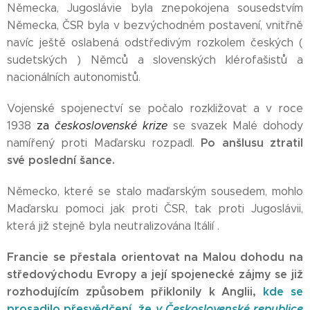
Německa, Jugoslávie byla znepokojena sousedstvím
Německa, ČSR byla v bezvýchodném postavení, vnitřně
navíc ještě oslabená odstředivým rozkolem českých (
sudetských ) Němců a slovenských klérofašistů a
nacionálních autonomistů.
Vojenské spojenectví se počalo rozkližovat a v roce
1938
za
československé krize
se svazek Malé dohody
Po anšlusu ztratil
namířený proti Maďarsku rozpadl.
své poslední šance.
Německo, které se stalo maďarským sousedem, mohlo
Maďarsku pomoci jak proti ČSR, tak proti Jugoslávii,
která již stejně byla neutralizována Itálií .
Francie se přestala orientovat na Malou dohodu na
středovýchodu Evropy a její
spojenecké zájmy se již
rozhodujícím
způsobem přiklonily k Anglii,
kde se
prosadilo přesvědčení, že
v Československé republice