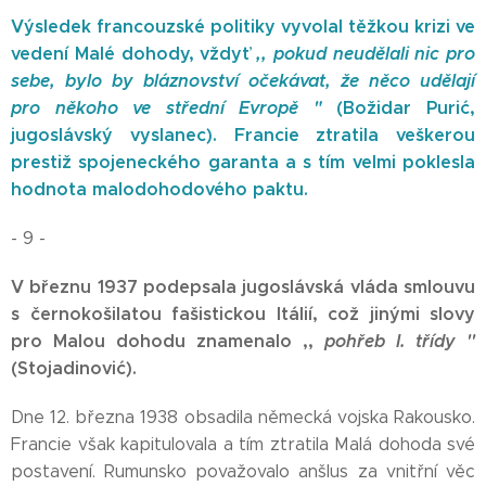
Výsledek francouzské politiky vyvolal těžkou krizi ve
vedení Malé dohody, vždyť
,, pokud neudělali nic pro
sebe, bylo by bláznovství očekávat, že něco udělají
pro někoho ve střední Evropě "
(Božidar Purić,
jugoslávský vyslanec). Francie ztratila veškerou
prestiž spojeneckého garanta a s tím velmi poklesla
hodnota malodohodového paktu.
- 9 -
V březnu 1937 podepsala jugoslávská vláda smlouvu
s černokošilatou fašistickou Itálií, což jinými
slovy
pro Malou dohodu
znamenalo ,,
pohřeb I. třídy ''
(Stojadinović).
Dne 12. března 1938 obsadila německá vojska Rakousko.
Francie však kapitulovala a tím ztratila Malá dohoda své
postavení. Rumunsko považovalo anšlus za vnitřní věc