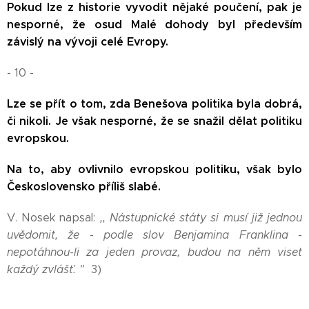
Pokud lze z historie vyvodit nějaké poučení, pak je
nesporné, že osud Malé dohody byl především
závislý na vývoji celé Evropy.
- 10 -
Lze se přít o tom, zda Benešova politika byla dobrá,
či nikoli. Je však nesporné, že se snažil
dělat politiku
evropskou.
Na to, aby ovlivnilo evropskou politiku, však bylo
Československo příliš slabé.
V. Nosek napsal:
,, Nástupnické státy si musí již jednou
uvědomit, že - podle slov Benjamina Franklina -
nepotáhnou-li za jeden provaz, budou na něm viset
každý zvlášť. "
3)