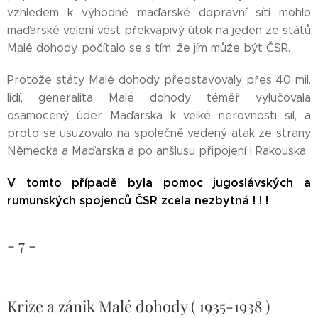
vzhledem k výhodné maďarské dopravní síti mohlo
maďarské velení vést překvapivý útok na jeden ze států
Malé dohody, počítalo se s tím, že jím může být ČSR.
Protože státy Malé dohody představovaly přes 40 mil.
lidí, generalita Malé dohody téměř vylučovala
osamocený úder Maďarska k velké nerovnosti sil, a
proto se usuzovalo na společně vedený atak ze strany
Německa a Maďarska a po anšlusu připojení i Rakouska.
V tomto případě byla pomoc jugoslávských a
rumunských spojenců ČSR zcela nezbytná ! ! !
- 7 -
Krize a zánik Malé dohody ( 1935-1938 )