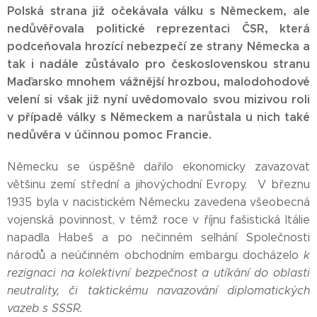
Polská strana již očekávala válku s Německem, ale
nedůvěřovala politické reprezentaci ČSR, která
podceňovala hrozící nebezpečí ze strany Německa a
tak i nadále zůstávalo pro československou stranu
Maďarsko mnohem vážnější hrozbou, malodohodové
velení
si však již nyní
uvědomovalo svou mizivou roli
v případě války
s Německem a narůstala
u nich také
nedůvěra v
účinnou pomoc Francie.
Německu se úspěšně dařilo ekonomicky zavazovat
většinu zemí střední a jihovýchodní Evropy. V březnu
1935 byla v nacistickém Německu zavedena všeobecná
vojenská povinnost, v témž roce v říjnu fašistická Itálie
napadla Habeš a po nečinném selhání Společnosti
národů a neúčinném obchodním embargu docházelo
k
rezignaci na kolektivní bezpečnost a
utíkání
do oblasti
neutrality, či
taktickému navazování diplomatických
vazeb s SSSR.