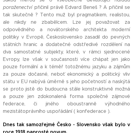
poraženectví
přičinil právě Edvard Beneš ? A přičinil se
tak skutečně ? Tento muž byl pragmatikem, realistou,
ale nikdy ne zbabělcem. Lze jej považovat za
odpovědného a novátorského architekta moderní
politiky v Evropě, Československo zasadil do pevných
státních hranic a dodatečné odstředivé rozdělení na
dva samostatné subjekty, které, v rámci sjednocené
Evropy, lze však v současnosti více chápat jen jako
pouze formální a k téměř totožnému jazyku a zájmům
za pouze dočasné, neboť ekonomický a politický vliv
státu v EU nabývá úměrně s jeho početností a naskýtá
se proto jistě do budoucna stále konstruktivně možná
a pouze jen zdokonalená forma společné zájmové
federace, či jiného oboustranně výhodného
mezistátoprávního uspořádání ( konfederace ).
Dnes tak samozřejmé Česko - Slovensko však bylo v
roce 1918 naprosté novum.