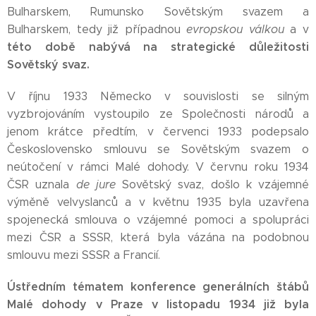
Bulharskem, Rumunsko Sovětským svazem a
Bulharskem, tedy již případnou
evropskou válkou
a v
této době nabývá na strategické důležitosti
Sovětský svaz.
V říjnu 1933 Německo v souvislosti se silným
vyzbrojováním vystoupilo ze Společnosti národů a
jenom krátce předtím, v červenci 1933 podepsalo
Československo smlouvu se Sovětským svazem o
neútočení v rámci Malé dohody. V červnu roku 1934
ČSR uznala
de jure
Sovětský svaz, došlo k vzájemné
výměně velvyslanců a v květnu 1935 byla uzavřena
spojenecká smlouva o vzájemné pomoci a spolupráci
mezi ČSR a SSSR, která byla vázána na podobnou
smlouvu mezi SSSR a Francií.
Ústředním tématem konference generálních štábů
Malé dohody v Praze v listopadu 1934 již byla