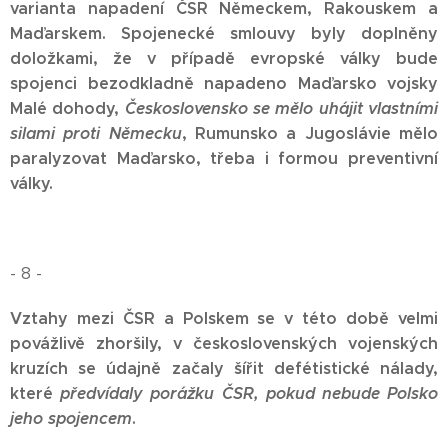
varianta napadení ČSR Německem, Rakouskem a
Maďarskem. Spojenecké smlouvy byly doplněny
doložkami, že
v případě evropské války bude
spojenci bezodkladně
napadeno Maďarsko vojsky
M
alé dohody,
Československo se mělo
uhájit vlastními
silami
proti Německu
, Rumunsko a
Jugoslávie mělo
paralyzovat Maďarsko, třeba
i formou
preventivní
války.
- 8 -
Vztahy mezi ČSR a Polskem se v této době velmi
povážlivě zhoršily, v československých
vojenských
kruzích se údajně
začaly šířit defétistické nálady,
které
předvídaly
porážku
ČSR, pokud nebude Polsko
jeho spojencem
.