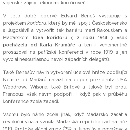
vojenské zájmy i ekonomickou úroveň.
V této době poprvé Edvard Beneš vystupuje s
projektem
koridoru
, který by měl spojit Československo
s Jugoslávií a vytvořit tak bariéru mezi Rakouskem a
Idea koridoru ( z roku 1914 )
však
Maďarskem.
pocházela od Karla Kramáře
a ten ji vehementně
prosazoval na pařížské konferenci v roce 1919 a jen
vyvolal nesouhlasnou nevoli západních delegátů.
Také Benešův návrh vytvoření účelové hráze oddělující
Němce od Maďarů narazil na odpor prezidenta USA
Woodrowa Wilsona, také Britové a Italové byli proti.
Francouzi však návrh podpořili, i když pak v průběhu
konference zcela zapadl.
Všemu bylo náhle zcela jinak, když Maďarsko zasáhla
revoluční vlna a vznikla Maďarská republika rad na jaře
1919. Protože vládní kruhy ČSR a Jugoslávie považovaly