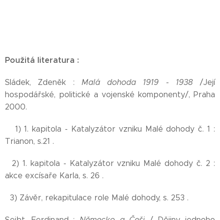
Použitá literatura :
Sládek, Zdeněk :
Malá dohoda 1919 - 1938
/Její
hospodářské, politické a vojenské komponenty/, Praha
2000.
1) 1. kapitola - Katalyzátor vzniku Malé dohody č. 1 :
Trianon, s.21 .
2) 1. kapitola - Katalyzátor vzniku Malé dohody č. 2 :
akce excísaře Karla, s. 26 .
3) Závěr, rekapitulace role Malé dohody, s. 253 .
Seibt, Ferdinand :
Německo a Češi
/ Dějiny jednoho