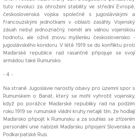
tuto revoluci za ohrožení stability ve střední Evropě,
československá vojska společně s jugoslávskými a
francouzskými jednotkami v oblasti zasáhly. Vojenský
zásah nebyl jednoznačný, neměl ani valnou vojenskou
hodnotu, ale oživil znovu myšlenku československo -
jugoslávského koridoru. V létě 1919 se do konfliktu proti
Maďarské republice rad rasantně připojuje se svojí
armádou také Rumunsko.
- 4 -
Na straně Jugoslávie narostly obavy pro územní spor s
Rumunskem o Banát, který se mohl vyhrotit vojensky,
když po porážce Maďarské republiky rad na podzim
roku 1919 se rumunské vládní kruhy netajili tím, že hodlají
Maďarsko připojit k Rumunsku a za souhlas se zřízením
personální unie nabízeli Maďarsku připojení Slovenska a
Podkarpatské Rusi.