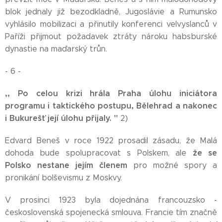
blok jednaly již bezodkladně, Jugoslávie a Rumunsko
vyhlásilo mobilizaci a přinutily konferenci velvyslanců v
Paříži přijmout požadavek ztráty nároku habsburské
dynastie na maďarský trůn.
- 6 -
,, Po celou krizi hrála Praha úlohu iniciátora
programu i taktického postupu, Bělehrad
a nakonec
i Bukurešť její
úlohu přijaly. "
2)
Edvard Beneš v roce 1922 prosadil zásadu, že Malá
že se
dohoda bude spolupracovat s Polskem, ale
Polsko nestane jejím členem
pro možné spory a
pronikání bolševismu z Moskvy.
V prosinci 1923 byla dojednána francouzsko -
československá spojenecká smlouva. Francie tím značně