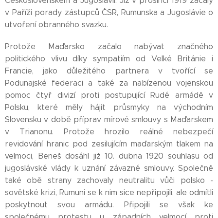
Československem a Jugoslávií. Již v prosinci 1919 začaly
v Paříži porady zástupců ČSR, Rumunska a Jugoslávie o
utvoření obranného svazku.
Protože Maďarsko začalo nabývat značného
politického vlivu díky sympatiím od Velké Británie i
Francie, jako důležitého partnera v tvořící se
Podunajské federaci a také za nabízenou vojenskou
pomoc čtyř divizí proti postupující Rudé armádě v
Polsku, které měly hájit průsmyky na východním
Slovensku v době příprav mírové smlouvy s Maďarskem
v Trianonu. Protože hrozilo reálné nebezpečí
revidování hranic pod zesilujícím maďarským tlakem na
velmoci, Beneš dosáhl již 10. dubna 1920 souhlasu od
jugoslávské vlády k uznání závazné smlouvy. Společně
také obě strany zachovaly neutralitu vůči polsko -
sovětské krizi, Rumuni se k nim sice nepřipojili, ale odmítli
poskytnout svou armádu. Připojili se však ke
společnému protestu u západních velmocí proti