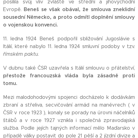
posílila svůj vliv zvláště ve střední a jihovýchodní
Beneš se však
obával,
že smlouva zneklidní
Evropě.
sousední Německo, a proto odmítl doplnění smlouvy
o vojenskou
konvenci.
11. ledna 1924 Beneš podpořil sbližování Jugoslávie s
Itálií, které nabylo 11. ledna 1924 smluvní podoby v tzv.
římském paktu
.
V dubnu také ČSR uzavřela s Itálií smlouvu o přátelství,
přestože francouzská vláda byla
zásadně proti
tomu.
Mezi malodohodovými spojenci docházelo k dodávkám
zbraní a střeliva, secvičování armád na manévrech ( v
ČSR v roce 1923 ), konaly se porady na úrovni náčelníků
štábů a v roce 1927 vznikla i společná zpravodajská
služba. Podle jejích tajných informací mělo Maďarsko v
případě války postavit do pole 21 pěší a 2 jízdní divize a