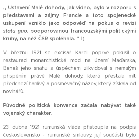
,, Ustavení Malé dohody, jak vidno, bylo v rozporu s
představami a zájmy Francie a toto spojenecké
uskupení vzniklo jako odpověď na pokus o revizi
statu guo
, podporovanou francouzskými politickými
kruhy, na něž ČSR spoléhala. "
1)
V březnu 1921 se excísař Karel poprvé pokusil o
restauraci monarchistické moci na území Maďarska,
Beneš jeho snahu s úspěchem zlikvidoval s nemalým
přispěním právě Malé dohody, která přestala mít
předchozí hanlivý a posměvačný název, který získala od
novinářů.
Původně politická konvence začala nabývat také
vojenský charakter.
23. dubna 1921 rumunská vláda přistoupila na podpis
československo - rumunské smlouvy, její součástí bylo