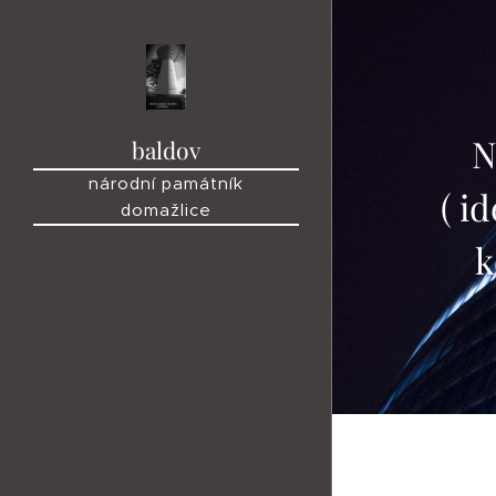
Náv
baldov
národní památník
( i
domažlice
k