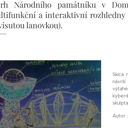
rh Národního památníku v Doma
ltifunkční a interaktivní rozhledny
 visutou lanovkou).
Skica 
návrší
výtah
kyberd
skulpt
Autor 