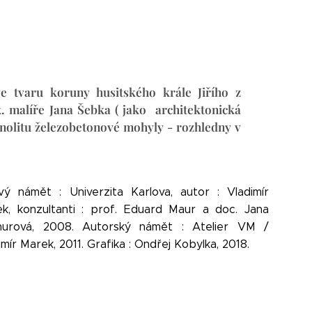
e tvaru koruny husitského krále Jiřího z
 malíře Jana Šebka ( jako architektonická
olitu železobetonové mohyly - rozhledny v
vý námět : Univerzita Karlova, autor : Vladimír
k, konzultanti : prof. Eduard Maur a doc. Jana
hurová, 2008. Autorský námět : Atelier VM /
imír Marek, 2011. Grafika : Ondřej Kobylka, 2018.