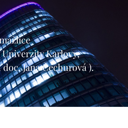
tníku Domažlice
ulta Univerzity Karlovy,
 doc. Jana Čechurová ).