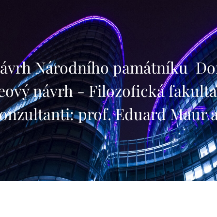
rh Národního pamá
deový návrh - Filozofická fak
onzultanti: prof. Eduard Maur a