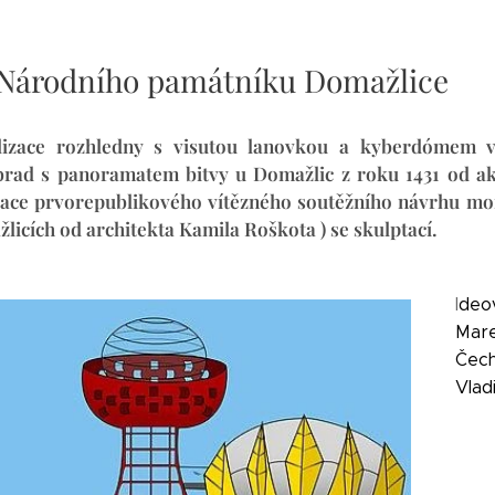
Národního památníku Domažlice
lizace rozhledny s visutou lanovkou a kyberdómem v
rad s panoramatem bitvy u Domažlic z roku 1431 od ak.
ace prvorepublikového vítězného soutěžního návrhu mon
licích od architekta Kamila Roškota ) se skulptací.
I
deo
Mare
Čec
Vlad