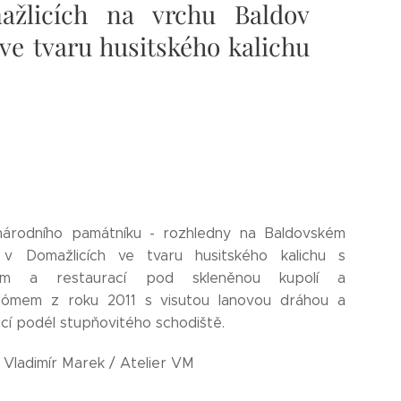
žlicích na vrchu Baldov
 ve tvaru husitského kalichu
národního památníku - rozhledny na Baldovském
 v Domažlicích ve tvaru husitského kalichu s
em a restaurací pod skleněnou kupolí a
ómem z roku 2011 s visutou lanovou dráhou a
ací podél stupňovitého schodiště.
: Vladimír Marek / Atelier VM