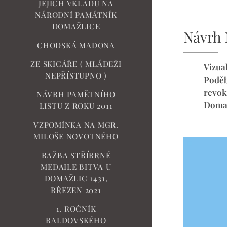
JEJICH VKLADŮ NA
NÁRODNÍ PAMÁTNÍK
DOMAŽLICE
Návrh 
CHODSKÁ MADONA
ZE SKICÁŘE ( MLÁDEŽI
Vizua
NEPŘÍSTUPNO )
Poděb
revok
NÁVRH PAMĚTNÍHO
Domaž
LISTU Z ROKU 2011
VZPOMÍNKA NA MGR.
MILOŠE NOVOTNÉHO
RAŽBA STŘÍBRNÉ
MEDAILE BITVA U
DOMAŽLIC 1431,
BŘEZEN 2021
1. ROČNÍK
BALDOVSKÉHO