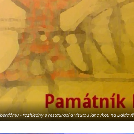
yberdómu - rozhledny s restaurací a visutou lanovkou na Baldově 