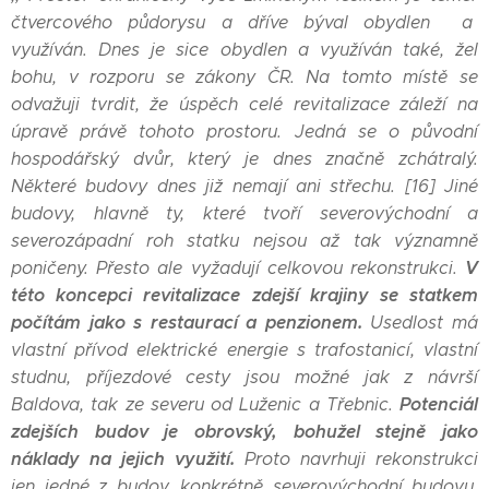
čtvercového půdorysu a dříve býval obydlen a
využíván. Dnes je sice obydlen a využíván také, žel
bohu, v rozporu se zákony ČR. Na tomto místě se
odvažuji tvrdit, že úspěch celé revitalizace záleží na
úpravě právě tohoto prostoru. Jedná se o původní
hospodářský dvůr, který je dnes značně zchátralý.
Některé budovy dnes již nemají ani střechu. [16] Jiné
budovy, hlavně ty, které tvoří severovýchodní a
severozápadní roh statku nejsou až tak významně
V
poničeny. Přesto ale vyžadují celkovou rekonstrukci.
této koncepci revitalizace zdejší krajiny se statkem
počítám jako s restaurací a penzionem.
Usedlost má
vlastní přívod elektrické energie s trafostanicí, vlastní
studnu, příjezdové cesty jsou možné jak z návrší
Potenciál
Baldova, tak ze severu od Luženic a Třebnic.
zdejších budov je obrovský, bohužel stejně jako
náklady na jejich využití.
Proto navrhuji rekonstrukci
jen jedné z budov, konkrétně severovýchodní budovu.