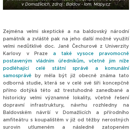
v Domažlicích, zdroj : Baldov - lom. Mapy.cz
Zejména velmi skeptické a na baldovský národní
památník a zvláště pak na jeho další možné využití
velmi nedůtklivé doc. Janě Čechurové z Univerzity
Karlovy v Praze
a také vysoce pravomocně
postaveným vládním úředníkům, včetně jim níže
podléhající celé státní správě a komunální
samosprávě
by měla být již obecně známa tato
odborná studie, která se v celé své šíři koncepčně
přímo dotýká této až trestuhodně zanedbané a
historicky velmi významné lokality, včetně řešení
dopravní infrastruktury, návrhu rozhledny na
Baldovském návrší v Domažlicích a přírodního
amfiteátru s koupalištěm v již od těžby nerostných
surovin utlumeném a následně zatopeném