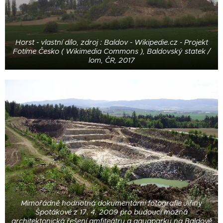
Horst - vlastní dílo, zdroj : Baldov - Wikipedie.cz - Projekt
Fotíme Česko ( Wikimedia Commons ), Baldovský statek /
lom, ČR, 2017
Mimořádně hodnotná dokumentární fotografie Jiřiny
Špotákové z 17. 4. 2009 pro budoucí možná
architektonická řešení amfiteátru a aquaparku na Baldově