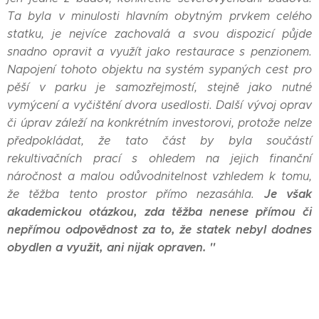
Ta byla v minulosti hlavním obytným prvkem celého
statku, je nejvíce zachovalá a svou dispozicí půjde
snadno opravit a využít jako restaurace s penzionem.
Napojení tohoto objektu na systém sypaných cest pro
pěší v parku je samozřejmostí, stejně jako nutné
vymýcení a vyčištění dvora usedlosti. Další vývoj oprav
či úprav záleží na konkrétním investorovi, protože nelze
předpokládat, že tato část by byla součástí
rekultivačních prací s ohledem na jejich finanční
náročnost a malou odůvodnitelnost vzhledem k tomu,
Je však
že těžba tento prostor přímo nezasáhla.
akademickou otázkou, zda těžba nenese přímou či
nepřímou odpovědnost za to, že statek nebyl dodnes
obydlen a využit, ani nijak opraven. ''