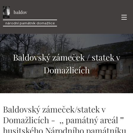
baldov
národní památník domažlice
Baldovský zámeček / statek v
Domažlicích
Baldovský zámeček/statek v
Domažlicích - ,, památný areál
''
husitského Národního památníku