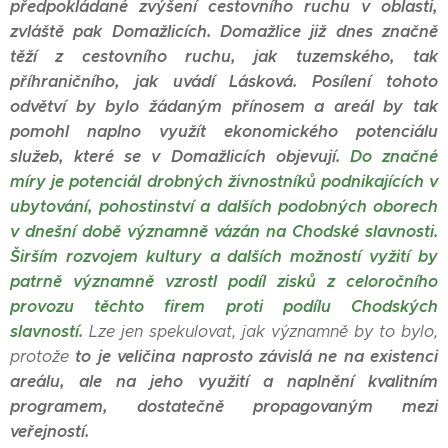
předpokládané zvýšení cestovního ruchu v oblasti,
zvláště pak Domažlicích. Domažlice již dnes značně
těží z cestovního ruchu, jak tuzemského, tak
příhraničního, jak uvádí Lásková. Posílení tohoto
odvětví by bylo žádaným přínosem a areál by tak
pomohl naplno využít ekonomického potenciálu
služeb, které se v Domažlicích objevují.
Do značné
míry je potenciál drobných živnostníků podnikajících v
ubytování, pohostinství a dalších podobných oborech
v dnešní době významně vázán na Chodské slavnosti.
Širším rozvojem kultury a dalších možností vyžití by
patrně významně vzrostl podíl zisků z celoročního
provozu těchto firem proti podílu Chodských
slavností.
Lze jen spekulovat, jak významně by to bylo,
to je veličina naprosto závislá ne na existenci
protože
areálu, ale na jeho využití a naplnění kvalitním
programem, dostatečně propagovaným mezi
veřejností.