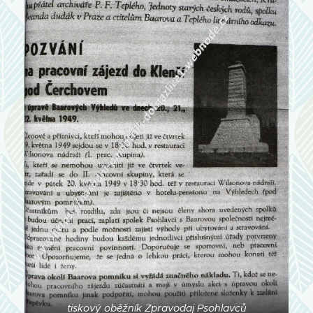
tiskový oběžník Zpravodaj Psohlavců