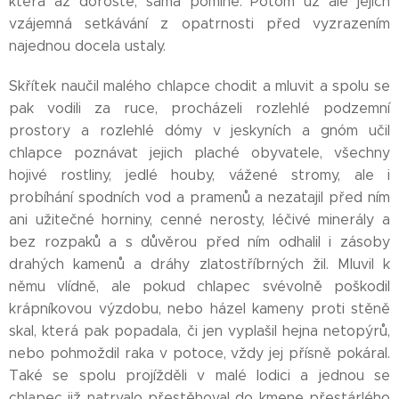
která až doroste, sama pomine. Potom už ale jejich
vzájemná setkávání z opatrnosti před vyzrazením
najednou docela ustaly.
Skřítek naučil malého chlapce chodit a mluvit a spolu se
pak vodili za ruce, procházeli rozlehlé podzemní
prostory a rozlehlé dómy v jeskyních a gnóm učil
chlapce poznávat jejich plaché obyvatele, všechny
hojivé rostliny, jedlé houby, vážené stromy, ale i
probíhání spodních vod a pramenů a nezatajil před ním
ani užitečné horniny, cenné nerosty, léčivé minerály a
bez rozpaků a s důvěrou před ním odhalil i zásoby
drahých kamenů a dráhy zlatostříbrných žil. Mluvil k
němu vlídně, ale pokud chlapec svévolně poškodil
krápníkovou výzdobu, nebo házel kameny proti stěně
skal, která pak popadala, či jen vyplašil hejna netopýrů,
nebo pohmoždil raka v potoce, vždy jej přísně pokáral.
Také se spolu projížděli v malé lodici a jednou se
chlapec již natrvalo přestěhoval do kmene přestárlého