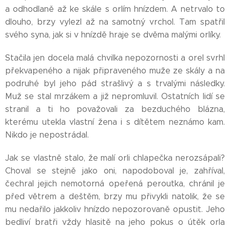
a odhodlaně až ke skále s orlím hnízdem. A netrvalo to
dlouho, brzy vylezl až na samotný vrchol. Tam spatřil
svého syna, jak si v hnízdě hraje se dvěma malými orlíky.
Stačila jen docela malá chvilka nepozornosti a orel svrhl
překvapeného a nijak připraveného muže ze skály a na
podruhé byl jeho pád strašlivý a s trvalými následky.
Muž se stal mrzákem a již nepromluvil. Ostatních lidí se
stranil a ti ho považovali za bezduchého blázna,
kterému utekla vlastní žena i s dítětem neznámo kam.
Nikdo je nepostrádal.
Jak se vlastně stalo, že malí orli chlapečka nerozsápali?
Choval se stejně jako oni, napodoboval je, zahříval,
čechral jejich nemotorná opeřená peroutka, chránil je
před větrem a deštěm, brzy mu přivykli natolik, že se
mu nedařilo jakkoliv hnízdo nepozorovaně opustit. Jeho
bedliví bratři vždy hlasitě na jeho pokus o útěk orla