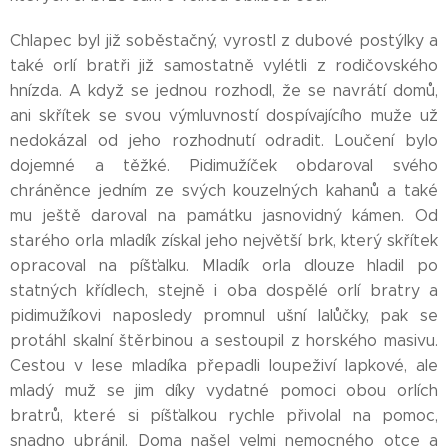
Chlapec byl již soběstačný, vyrostl z dubové postýlky a
také orlí bratři již samostatně vylétli z rodičovského
hnízda. A když se jednou rozhodl, že se navrátí domů,
ani skřítek se svou výmluvností dospívajícího muže už
nedokázal od jeho rozhodnutí odradit. Loučení bylo
dojemné a těžké. Pidimužíček obdaroval svého
chráněnce jedním ze svých kouzelných kahanů a také
mu ještě daroval na památku jasnovidný kámen. Od
starého orla mladík získal jeho největší brk, který skřítek
opracoval na píšťalku. Mladík orla dlouze hladil po
statných křídlech, stejně i oba dospělé orlí bratry a
pidimužíkovi naposledy promnul ušní lalůčky, pak se
protáhl skalní štěrbinou a sestoupil z horského masivu.
Cestou v lese mladíka přepadli loupeživí lapkové, ale
mladý muž se jim díky vydatné pomoci obou orlích
bratrů, které si píšťalkou rychle přivolal na pomoc,
snadno ubránil. Doma našel velmi nemocného otce a