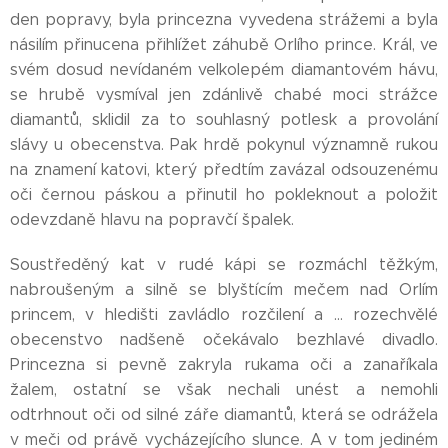
den popravy, byla princezna vyvedena strážemi a byla
násilím přinucena přihlížet záhubě Orlího prince. Král, ve
svém dosud nevídaném velkolepém diamantovém hávu,
se hrubě vysmíval jen zdánlivě chabé moci strážce
diamantů, sklidil za to souhlasný potlesk a provolání
slávy u obecenstva. Pak hrdě pokynul významně rukou
na znamení katovi, který předtím zavázal odsouzenému
oči černou páskou a přinutil ho pokleknout a položit
odevzdaně hlavu na popravčí špalek.
Soustředěný kat v rudé kápi se rozmáchl těžkým,
nabroušeným a silně se blyštícím mečem nad Orlím
princem, v hledišti zavládlo rozčilení a ... rozechvělé
obecenstvo nadšeně očekávalo bezhlavé divadlo.
Princezna si pevně zakryla rukama oči a zanaříkala
žalem, ostatní se však nechali unést a nemohli
odtrhnout oči od silné záře diamantů, která se odrážela
v meči od právě vycházejícího slunce. A v tom jediném