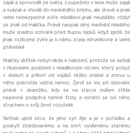
zajali a sprovodili ze světa. Loupežníci v lese muže zajali
a svázali a vhodili do medvědího brlohu, ale dravé a jinak
velmi nebezpečné zvíře mladíkovi jinak neublížilo, vždyť
se znali od malička. Právě naopak silný medvěd mladého
muže snadno ochránil před tlupou lapků, když zjistili, že
jinak rozlícené zvíře je k němu zcela mírumilovné a velmi
přátelské.
Maličký skřítek nebyl nikde k nalezení, protože se setkal
v hlubokém podzemí s mladíkovým otcem, který pobyt
v dolech a příkoří od vojáků těžko snášel a znovu u
něho pokročila vážná nemoc. Zjevil se mu při dolování,
právě v okamžiku, kdy se na starce málem zřítila
nepevná podpěra temné štoly a ostatní se od něho
strachem o svůj život rozutekli.
Skřítek ujistil otce, že jeho syn žije a je v pořádku a
poskytl zbědovanému a na smrt vysílenému starému