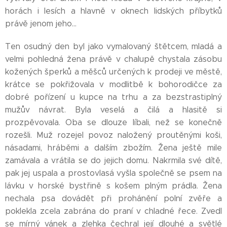
horách i lesích a hlavně v oknech lidských příbytků
právě jenom jeho...
Ten osudný den byl jako vymalovaný štětcem, mladá a
velmi pohledná žena právě v chalupě chystala zásobu
kožených šperků a měšců určených k prodeji ve městě,
krátce se pokřižovala v modlitbě k bohorodičce za
dobré pořízení u kupce na trhu a za bezstrastiplný
mužův návrat. Byla veselá a čilá a hlasitě si
prozpěvovala. Oba se dlouze líbali, než se konečně
rozešli. Muž rozejel povoz naložený proutěnými koši,
násadami, hráběmi a dalším zbožím. Žena ještě mile
zamávala a vrátila se do jejich domu. Nakrmila své dítě,
pak jej uspala a prostovlasá vyšla společně se psem na
lávku v horské bystřině s košem plným prádla. Žena
nechala psa dovádět při prohánění polní zvěře a
poklekla zcela zabrána do praní v chladné řece. Zvedl
se mírný vánek a zlehka čechral její dlouhé a světlé