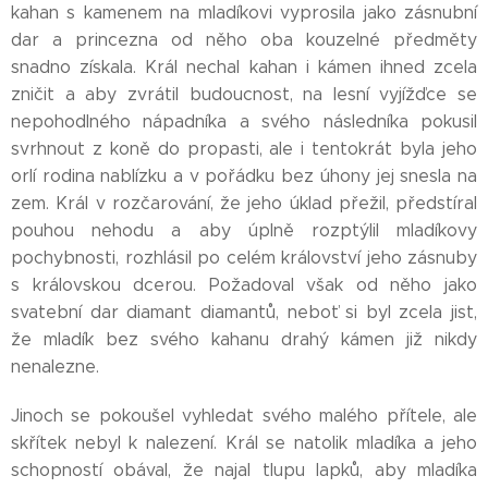
kahan s kamenem na mladíkovi vyprosila jako zásnubní
dar a princezna od něho oba kouzelné předměty
snadno získala. Král nechal kahan i kámen ihned zcela
zničit a aby zvrátil budoucnost, na lesní vyjížďce se
nepohodlného nápadníka a svého následníka pokusil
svrhnout z koně do propasti, ale i tentokrát byla jeho
orlí rodina nablízku a v pořádku bez úhony jej snesla na
zem. Král v rozčarování, že jeho úklad přežil, předstíral
pouhou nehodu a aby úplně rozptýlil mladíkovy
pochybnosti, rozhlásil po celém království jeho zásnuby
s královskou dcerou. Požadoval však od něho jako
svatební dar diamant diamantů, neboť si byl zcela jist,
že mladík bez svého kahanu drahý kámen již nikdy
nenalezne.
Jinoch se pokoušel vyhledat svého malého přítele, ale
skřítek nebyl k nalezení. Král se natolik mladíka a jeho
schopností obával, že najal tlupu lapků, aby mladíka