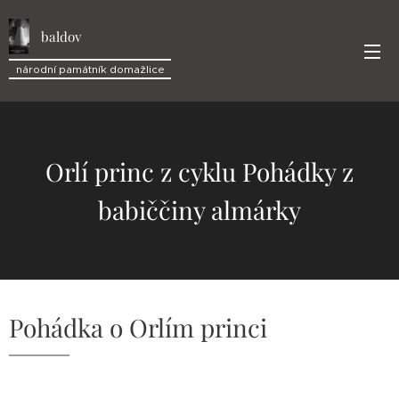
baldov
národní památník domažlice
Orlí princ z cyklu Pohádky z
babiččiny almárky
Pohádka o Orlím princi