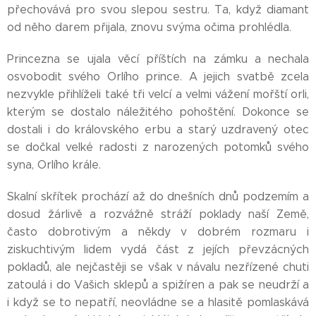
přechovává pro svou slepou sestru. Ta, když diamant
od něho darem přijala, znovu svýma očima prohlédla.
Princezna se ujala věcí příštích na zámku a nechala
osvobodit svého Orlího prince. A jejich svatbě zcela
nezvykle přihlíželi také tři velcí a velmi vážení mořští orli,
kterým se dostalo náležitého pohoštění. Dokonce se
dostali i do královského erbu a starý uzdravený otec
se dočkal velké radosti z narozených potomků svého
syna, Orlího krále.
Skalní skřítek prochází až do dnešních dnů podzemím a
dosud žárlivě a rozvážně stráží poklady naší Země,
často dobrotivým a někdy v dobrém rozmaru i
ziskuchtivým lidem vydá část z jejích převzácných
pokladů, ale nejčastěji se však v návalu nezřízené chuti
zatoulá i do Vašich sklepů a spižíren a pak se neudrží a
i když se to nepatří, neovládne se a hlasitě pomlaskává