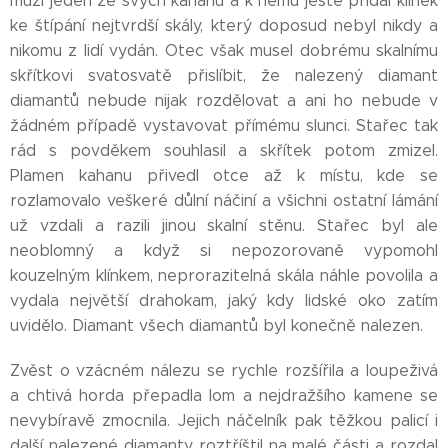
muži jeden ze svých kahanů a k němu ještě přidal klínek
ke štípání nejtvrdší skály, který doposud nebyl nikdy a
nikomu z lidí vydán. Otec však musel dobrému skalnímu
skřítkovi svatosvatě přislíbit, že nalezený diamant
diamantů nebude nijak rozdělovat a ani ho nebude v
žádném případě vystavovat přímému slunci. Stařec tak
rád s povděkem souhlasil a skřítek potom zmizel.
Plamen kahanu přivedl otce až k místu, kde se
rozlamovalo veškeré důlní náčiní a všichni ostatní lámání
už vzdali a razili jinou skalní stěnu. Stařec byl ale
neoblomný a když si nepozorovaně vypomohl
kouzelným klínkem, neprorazitelná skála náhle povolila a
vydala největší drahokam, jaký kdy lidské oko zatím
uvidělo. Diamant všech diamantů byl konečně nalezen.
Zvěst o vzácném nálezu se rychle rozšířila a loupeživá
a chtivá horda přepadla lom a nejdražšího kamene se
nevybíravě zmocnila. Jejich náčelník pak těžkou palicí i
další nalezené diamanty roztříštil na malé části a rozdal