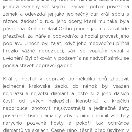
je mezi všechny své šejdíře. Diamant potom přivezl na
zámek a odevzdal jej jako jedinečný dar králi spolu s
ráznou žádostí o ruku jeho dcery, která mu také byla
přislíbena. Král prohlásil Orlího prince, jak mu začali lidé
přezdívat, za lháře a podvodníka a hodlal provést jeho
popravu. Jinoch byl zajat, když jeho medvědímu příteli
hrozilo vážné nebezpečí, sám se vojákům vydal k
uvěznění. Byl přikován v podzemí a na nádvoří zámku se
počala stavět popravčí galerie.
Král si nechal k popravě do několika dnů zhotovit
jedinečné královské žezlo, do něhož byl vsazen
nejdražší a největší diamant a ještě si z jeho dalších
částí od svých nejlepších klenotníků a krejčích
naporoučel zhotovit nejskvostnější a jedinečné šaty,
posázené tisíci diamanty, aby s nimi ohromil všechny
narychlo pozvané hosty a pokořil tak ochránce
diamantů ve skalách. Časně ráno, těsně před úsvitem v