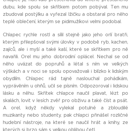
dubu, kde spolu se skřítkem potom pobýval. Ten mu
zbudoval postýlku a vyřezal lžičku a obstaral pro něho
teplé oblečení, kterým se pidimužíkovi velmi podobal.
Chlapec rychle rostl a sílil stejně jako jeho orlí bratři,
kterým přilepšoval svými úlovky v podobě ryb, kachen,
zajíců, ale i myší a také kaší, které se skřítkem pro ně
navařili. Orel mu jeho dobrodiní oplácel. Nechal se od
něho uvázat do popruhů a létal s ním ve velkých
výškách a v noci se spolu opovažovali i blízko k lidským
obydlím. Chlapec rád tajně naslouchal pohádkám,
vyprávěním u ohňů, učil se písním. Odpozoroval i lidskou
lásku a něhu. Skřítek chlapce naučil plavat, lézt po
skalách, lovit v lesích zvěř pro obživu a také číst a psát.
A orel, když někdy vylekal potulné a zbloudilé
muzikanty nebo studenty, pak chlapci přinášel rozličné
hudební nástroje, na které se naučil hrát a knihy, ze
kterých si brzo sám s velkou oblibou četl.