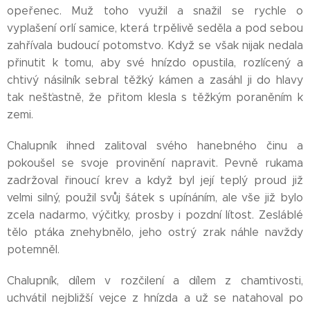
opeřenec. Muž toho využil a snažil se rychle o
vyplašení orlí samice, která trpělivě seděla a pod sebou
zahřívala budoucí potomstvo. Když se však nijak nedala
přinutit k tomu, aby své hnízdo opustila, rozlícený a
chtivý násilník sebral těžký kámen a zasáhl ji do hlavy
tak nešťastně, že přitom klesla s těžkým poraněním k
zemi.
Chalupník ihned zalitoval svého hanebného činu a
pokoušel se svoje provinění napravit. Pevně rukama
zadržoval řinoucí krev a když byl její teplý proud již
velmi silný, použil svůj šátek s upínáním, ale vše již bylo
zcela nadarmo, výčitky, prosby i pozdní lítost. Zesláblé
tělo ptáka znehybnělo, jeho ostrý zrak náhle navždy
potemněl.
Chalupník, dílem v rozčilení a dílem z chamtivosti,
uchvátil nejbližší vejce z hnízda a už se natahoval po