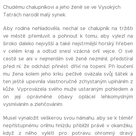
Chudému chalupníkovi a jeho ženě se ve Vysokých
Tatrách narodil malý synek.
Aby rodina nehladověla, nechal se chalupník na tržišti
ve městě přemluvit a pohnout k tomu, aby vylezl na
široko daleko nejvyšší a také nejstrmější horský hřeben
v celém kraji a odtud snesl vzácná orlí vejce. O své
cestě se ani v nejmenším své ženě nezmínil, předstíral
před ní, že odchází přinést dříví na topení. Při loučení
mu žena kolem jeho krku pečlivě ovázala svůj šátek a
ten ještě upevnila vlastnoručně zchystaným upínáním z
kůže. Vyprovázela svého muže ustaraným pohledem a
on její oprávněné obavy oplácel lehkomyslným
vysmíváním a zlehčováním.
Musel vynaložit veškerou svou námahu, aby se k téměř
nepřístupnému orlímu hnízdu přiblížil právě v okamžiku,
když z něho vylétl pro potravu ohromný dravý