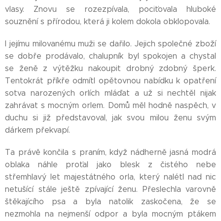
vlasy. Znovu se rozezpívala, pociťovala hluboké
souznění s přírodou, která ji kolem dokola obklopovala.
I jejímu milovanému muži se dařilo. Jejich společné zboží
se dobře prodávalo, chalupník byl spokojen a chystal
se ženě z výtěžku nakoupit drobný zdobný šperk.
Tentokrát příkře odmítl opětovnou nabídku k opatření
sotva narozených orlích mláďat a už si nechtěl nijak
zahrávat s mocným orlem. Domů měl hodně naspěch, v
duchu si již představoval, jak svou milou ženu svým
dárkem překvapí.
Ta právě končila s praním, když nádherně jasná modrá
oblaka náhle proťal jako blesk z čistého nebe
střemhlavý let majestátného orla, který nalétl nad nic
netušící stále ještě zpívající ženu. Přeslechla varovně
štěkajícího psa a byla natolik zaskočena, že se
nezmohla na nejmenší odpor a byla mocným ptákem