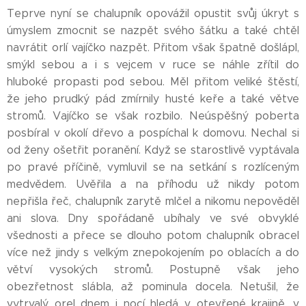
Teprve nyní se chalupník opovážil opustit svůj úkryt s
úmyslem zmocnit se nazpět svého šátku a také chtěl
navrátit orlí vajíčko nazpět. Přitom však špatně došlápl,
smýkl sebou a i s vejcem v ruce se náhle zřítil do
hluboké propasti pod sebou. Měl přitom veliké štěstí,
že jeho prudký pád zmírnily husté keře a také větve
stromů. Vajíčko se však rozbilo. Neúspěšný poberta
posbíral v okolí dřevo a pospíchal k domovu. Nechal si
od ženy ošetřit poranění. Když se starostlivě vyptávala
po pravé příčině, vymluvil se na setkání s rozlíceným
medvědem. Uvěřila a na příhodu už nikdy potom
nepřišla řeč, chalupník zarytě mlčel a nikomu nepověděl
ani slova. Dny spořádaně ubíhaly ve své obvyklé
všednosti a přece se dlouho potom chalupník obracel
více než jindy s velkým znepokojením po oblacích a do
větví vysokých stromů. Postupně však jeho
obezřetnost slábla, až pominula docela. Netušil, že
vytrvalý orel dnem i nocí hledá v otevřené krajině, v