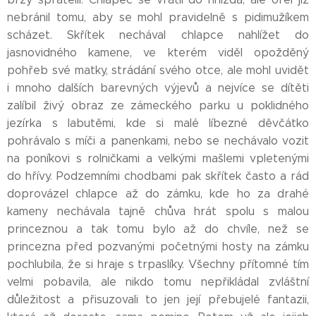
nebránil tomu, aby se mohl pravidelně s pidimužíkem
scházet. Skřítek nechával chlapce nahlížet do
jasnovidného kamene, ve kterém viděl opožděný
pohřeb své matky, strádání svého otce, ale mohl uvidět
i mnoho dalších barevných výjevů a nejvíce se dítěti
zalíbil živý obraz ze zámeckého parku u poklidného
jezírka s labutěmi, kde si malé líbezné děvčátko
pohrávalo s míči a panenkami, nebo se nechávalo vozit
na poníkovi s rolničkami a velkými mašlemi vpletenými
do hřívy. Podzemními chodbami pak skřítek často a rád
doprovázel chlapce až do zámku, kde ho za drahé
kameny nechávala tajně chůva hrát spolu s malou
princeznou a tak tomu bylo až do chvíle, než se
princezna před pozvanými početnými hosty na zámku
pochlubila, že si hraje s trpaslíky. Všechny přítomné tím
velmi pobavila, ale nikdo tomu nepřikládal zvláštní
důležitost a přisuzovali to jen její přebujelé fantazii,