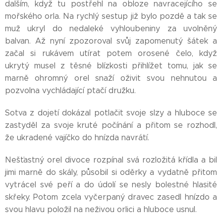
dalším, když tu postřehl na obloze navracejícího se
mořského orla. Na rychlý sestup již bylo pozdě a tak se
muž ukryl do nedaleké vyhloubeniny za uvolněný
balvan. Až nyní zpozoroval svůj zapomenutý šátek a
začal si rukávem utírat potem orosené čelo, když
ukrytý musel z těsné blízkosti přihlížet tomu, jak se
marně ohromný orel snaží oživit svou nehnutou a
pozvolna vychládající ptačí družku.
Sotva z dojetí dokázal potlačit svoje slzy a hluboce se
zastyděl za svoje kruté počínání a přitom se rozhodl,
že ukradené vajíčko do hnízda navrátí.
Nešťastný orel divoce rozpínal svá rozložitá křídla a bil
jimi marně do skály, působil si oděrky a vydatně přitom
vytrácel své peří a do údolí se nesly bolestné hlasité
skřeky. Potom zcela vyčerpaný dravec zasedl hnízdo a
svou hlavu položil na neživou orlici a hluboce usnul.