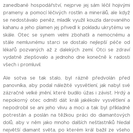
zanedbané hospodářství, nejprve jej sám léčil hojivými
prameny a pomocí léčivých rostlin a minerálů, ale když
se nedostávalo peněz, mladík využil kouzla darovaného
kahanu a jeho plamen jej přivedl k pokladu ukrytému ve
skále. Otec se synem velmi zbohatli a nemocnému a
stále nemluvnému starci se dostalo nejlepší péče od
lékařů pozvaných až z dalekých zemí. Otci se zdraví
vydatně zlepšovalo a jednoho dne konečně k radosti
všech i promluvil.
Ale sotva se tak stalo, byl rázně předvolán před
panovníka, aby podal náležité vysvětlení, jak nabyl své
zázračně velké jmění, které budilo úžas i závist. Hrdý a
nepokorný otec odmítl dát králi jakékoliv vysvětlení a
nepodrobil se ani jeho vlivu a moci a tak byl příkladně
potrestán a poslán na těžkou práci do diamantových
dolů, aby v něm jako mnoho dalších nešťastníků hledal
největší diamant světa, po kterém král bažil ze všeho