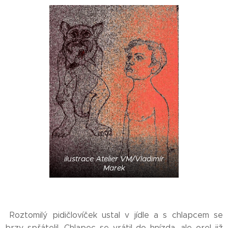
ilustrace Atelier VM/Vladimír
Marek
Roztomilý pidičlovíček ustal v jídle a s chlapcem se
brzy spřátelil. Chlapec se vrátil do hnízda, ale orel již