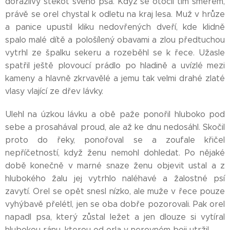
dorážlivý štěkot svého psa. Když se otočil tím směrem,
právě se orel chystal k odletu na kraj lesa. Muž v hrůze
a panice upustil kliku nedovřených dveří, kde klidně
spalo malé dítě a pološílený obavami a zlou předtuchou
vytrhl ze špalku sekeru a rozeběhl se k řece. Užasle
spatřil ještě plovoucí prádlo po hladině a uvízlé mezi
kameny a hlavně zkrvavělé a jemu tak velmi drahé zlaté
vlasy vlající ze dřev lávky.
Ulehl na úzkou lávku a obě paže ponořil hluboko pod
sebe a prosahával proud, ale až ke dnu nedosáhl. Skočil
proto do řeky, ponořoval se a zoufale křičel
nepříčetností, když ženu nemohl dohledat. Po nějaké
době konečně v marné snaze ženu objevit ustal a z
hlubokého žalu jej vytrhlo naléhavé a žalostné psí
zavytí. Orel se opět snesl nízko, ale muže v řece pouze
vyhýbavě přelétl, jen se oba dobře pozorovali. Pak orel
napadl psa, který zůstal ležet a jen dlouze si vytíral
hlubokou ránu, kterou od orla v nerovném boji utržil.