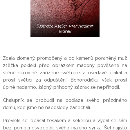
ilustrace Atelier VM/Vladimír
Marek
Zcela zlomený, promočený a od kamenů poraněný muž
ztěžka poklekl před obrázkem madony pověšené na
stěně skromně zařízené světnice a usedavě plakal a
prosil světici za odpuštění. Bohorodičku však prosil
úplně nadarmo, žádný příhodný zázrak se nepřihodil.
Chalupník se probudil na podlaze svého prázdného
domu, kde jsme ho naposledy zanechali.
Převlékl se, opásal tesákem a sekerou a vydal se sám
bez pomoci osvobodit svého malého synka. Šel najisto