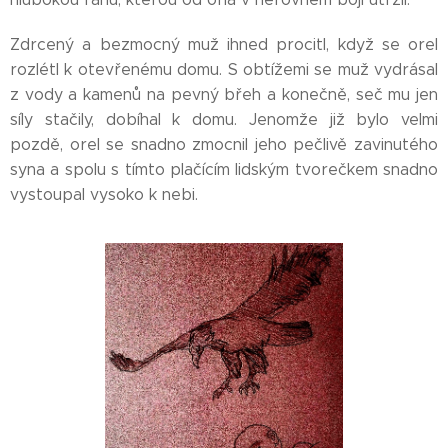
Zdrcený a bezmocný muž ihned procitl, když se orel
rozlétl k otevřenému domu. S obtížemi se muž vydrásal
z vody a kamenů na pevný břeh a konečně, seč mu jen
síly stačily, dobíhal k domu. Jenomže již bylo velmi
pozdě, orel se snadno zmocnil jeho pečlivě zavinutého
syna a spolu s tímto plačícím lidským tvorečkem snadno
vystoupal vysoko k nebi.