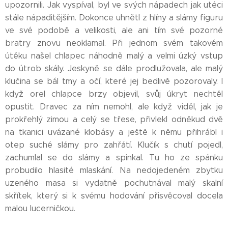
upozornili. Jak vyspíval, byl ve svých nápadech jak utéci
stále nápaditějším. Dokonce uhnětl z hlíny a slámy figuru
ve své podobě a velikosti, ale ani tím své pozorné
bratry znovu neoklamal. Při jednom svém takovém
útěku našel chlapec náhodně malý a velmi úzký vstup
do útrob skály. Jeskyně se dále prodlužovala, ale malý
klučina se bál tmy a očí, které jej bedlivě pozorovaly. I
když orel chlapce brzy objevil, svůj úkryt nechtěl
opustit. Dravec za ním nemohl, ale když viděl, jak je
prokřehlý zimou a celý se třese, přivlekl odněkud dvě
na tkanici uvázané klobásy a ještě k němu přihrábl i
otep suché slámy pro zahřátí. Klučík s chutí pojedl,
zachumlal se do slámy a spinkal. Tu ho ze spánku
probudilo hlasité mlaskání. Na nedojedeném zbytku
uzeného masa si vydatně pochutnával malý skalní
skřítek, který si k svému hodování přisvěcoval docela
malou lucerničkou.