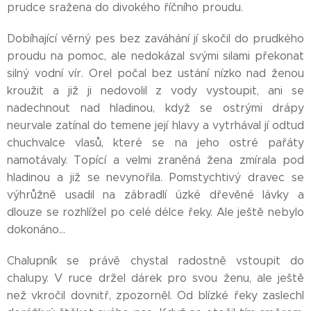
prudce sražena do divokého říčního proudu.
Dobíhající věrný pes bez zaváhání jí skočil do prudkého
proudu na pomoc, ale nedokázal svými silami překonat
silný vodní vír. Orel počal bez ustání nízko nad ženou
kroužit a již ji nedovolil z vody vystoupit, ani se
nadechnout nad hladinou, když se ostrými drápy
neurvale zatínal do temene její hlavy a vytrhával jí odtud
chuchvalce vlasů, které se na jeho ostré pařáty
namotávaly. Topící a velmi zraněná žena zmírala pod
hladinou a již se nevynořila. Pomstychtivý dravec se
výhrůžně usadil na zábradlí úzké dřevěné lávky a
dlouze se rozhlížel po celé délce řeky. Ale ještě nebylo
dokonáno...
Chalupník se právě chystal radostně vstoupit do
chalupy. V ruce držel dárek pro svou ženu, ale ještě
než vkročil dovnitř, zpozorněl. Od blízké řeky zaslechl