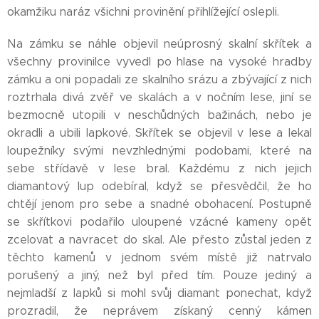
okamžiku naráz všichni provinění přihlížející oslepli.
Na zámku se náhle objevil neúprosný skalní skřítek a
všechny provinilce vyvedl po hlase na vysoké hradby
zámku a oni popadali ze skalního srázu a zbývající z nich
roztrhala divá zvěř ve skalách a v nočním lese, jiní se
bezmocně utopili v neschůdných bažinách, nebo je
okradli a ubili lapkové. Skřítek se objevil v lese a lekal
loupežníky svými nevzhlednými podobami, které na
sebe střídavě v lese bral. Každému z nich jejich
diamantový lup odebíral, když se přesvědčil, že ho
chtějí jenom pro sebe a snadné obohacení. Postupně
se skřítkovi podařilo uloupené vzácné kameny opět
zcelovat a navracet do skal. Ale přesto zůstal jeden z
těchto kamenů v jednom svém místě již natrvalo
porušený a jiný, než byl před tím. Pouze jediný a
nejmladší z lapků si mohl svůj diamant ponechat, když
prozradil, že neprávem získaný cenný kámen