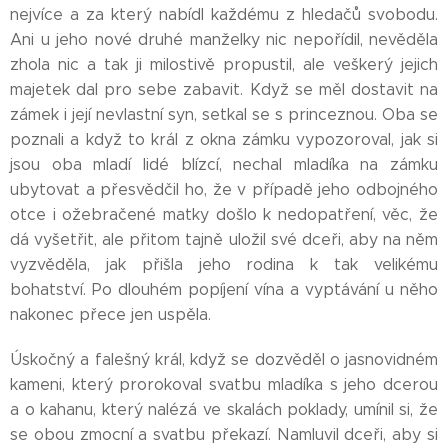
nejvíce a za který nabídl každému z hledačů svobodu.
Ani u jeho nové druhé manželky nic nepořídil, nevěděla
zhola nic a tak ji milostivě propustil, ale veškerý jejich
majetek dal pro sebe zabavit. Když se měl dostavit na
zámek i její nevlastní syn, setkal se s princeznou. Oba se
poznali a když to král z okna zámku vypozoroval, jak si
jsou oba mladí lidé blízcí, nechal mladíka na zámku
ubytovat a přesvědčil ho, že v případě jeho odbojného
otce i ožebračené matky došlo k nedopatření, věc, že
dá vyšetřit, ale přitom tajně uložil své dceři, aby na něm
vyzvěděla, jak přišla jeho rodina k tak velikému
bohatství. Po dlouhém popíjení vína a vyptávání u něho
nakonec přece jen uspěla.
Úskočný a falešný král, když se dozvěděl o jasnovidném
kameni, který prorokoval svatbu mladíka s jeho dcerou
a o kahanu, který nalézá ve skalách poklady, umínil si, že
se obou zmocní a svatbu překazí. Namluvil dceři, aby si