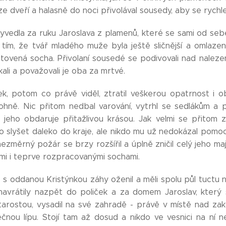
e dveří a halasně do noci přivolával sousedy, aby se rychle
vyvedla za ruku Jaroslava z plamenů, které se sami od sebe
d tím, že tvář mladého muže byla ještě sličnější a omlazen
tovená socha. Přivolaní sousedé se podivovali nad nalezení
ali a považovali je oba za mrtvé.
šek, potom co právě viděl, ztratil veškerou opatrnost i
o ohně. Nic přitom nedbal varování, vytrhl se sedlákům a
 i jeho obdaruje přitažlivou krásou. Jak velmi se přitom 
o slyšet daleko do kraje, ale nikdo mu už nedokázal pomoci
ezměrný požár se brzy rozšířil a úplně zničil celý jeho ma
i i teprve rozpracovanými sochami.
e s oddanou Kristýnkou záhy oženil a měli spolu půl tuct
avrátily nazpět do poliček a za domem Jaroslav, který 
arostou, vysadil na své zahradě - právě v místě nad zak
tečnou lípu. Stojí tam až dosud a nikdo ve vesnici na ní 