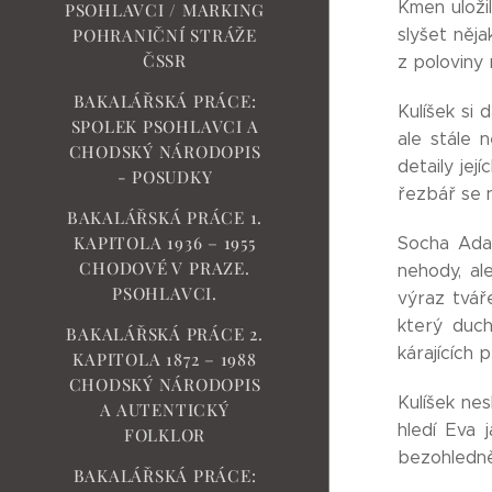
Kmen uloži
PSOHLAVCI / MARKING
slyšet něja
POHRANIČNÍ STRÁŽE
ČSSR
z poloviny
BAKALÁŘSKÁ PRÁCE:
Kulíšek si 
SPOLEK PSOHLAVCI A
ale stále 
CHODSKÝ NÁRODOPIS
detaily jej
- POSUDKY
řezbář se n
BAKALÁŘSKÁ PRÁCE 1.
KAPITOLA 1936 – 1955
Socha Adam
CHODOVÉ V PRAZE.
nehody, al
PSOHLAVCI.
výraz tvář
který duch
BAKALÁŘSKÁ PRÁCE 2.
kárajících 
KAPITOLA 1872 – 1988
CHODSKÝ NÁRODOPIS
Kulíšek ne
A AUTENTICKÝ
hledí Eva 
FOLKLOR
bezohledně
BAKALÁŘSKÁ PRÁCE: