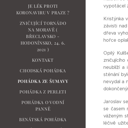
vypotácel z
JE LÉK PROTI
KORONAVIRU V PRAZE ?
Kristýnka 
ZNIČUJÍCÍ TORNÁDO
závisti na
NA MORAVĚ (
dřeva vyho
BŘECLAVSKO -
hořce oplak
HODONÍNSKO, 24. 6.
2021 )
Opilý Kulí
KONTAKT
zničujícíh
neublíží a
CHODSKÁ POHÁDKA
sténání byl
POHÁDKA ZE ŠUMAVY
nevydal a n
dokončeným
POHÁDKA Z PERLETI
Jaroslav s
POHÁDKA O VODNÍ
se časem n
PANNĚ
váženým st
BENÁTSKÁ POHÁDKA
léčivě uži