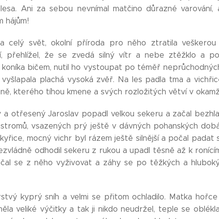
lesa. Ani za sebou nevnímal matčino důrazné varování, 
 hájům!
a celý svět, okolní příroda pro něho ztratila veškerou
í, přehlížel, že se zvedá silný vítr a nebe ztěžklo a p
il koníka bičem, nutil ho vystoupat po téměř neprůchodnýc
 vyšlapala plachá vysoká zvěř. Na les padla tma a vichři
oně, kterého tíhou kmene a svých rozložitých větví v okamž
 a otřesený Jaroslav popadl velkou sekeru a začal bezhl
 stromů, vsazených prý ještě v dávných pohanských dobách
yřice, mocný vichr byl rázem ještě silnější a počal padat 
ezvládně odhodil sekeru z rukou a upadl těsně až k ronícím
začal se z něho vyživovat a záhy se po těžkých a hlubo
stvý kyprý sníh a velmi se přitom ochladilo. Matka hořce
ěla veliké výčitky a tak ji nikdo neudržel, teple se oblékla