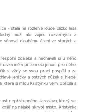
 - stála na rozlehlé louce blízko lesa
hledný muž, ale zájmu rozverných a
 se věnoval dlouhému čtení ve starých a
přespolní zdaleka a nechávali si u něho
rá dívka měla přitom oči jenom pro něho,
čík si vždy se svou prací pospíšil a za
chlavé jehličky a ostrých nůžek si hleděl
 která si milou Kristýnku velmi oblíbila a
nost nepřístupného Jaroslava, který se,
košilí na nějaké skryté místo. Kristýnka