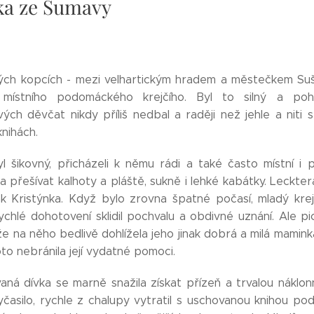
ka ze Šumavy
ch kopcích - mezi velhartickým hradem a městečkem Sušice
 místního podomáckého krejčího. Byl to silný a po
vých děvčat nikdy příliš nedbal a raději než jehle a niti
nihách.
l šikovný, přicházeli k němu rádi a také často místní i 
 přešívat kalhoty a pláště, sukně i lehké kabátky. Leckte
ak Kristýnka. Když bylo zrovna špatné počasí, mladý krej
ychlé dohotovení sklidil pochvalu a obdivné uznání. Ale pi
že na něho bedlivě dohlížela jeho jinak dobrá a milá maminka,
oto nebránila její vydatné pomoci.
vaná dívka se marně snažila získat přízeň a trvalou náklon
časilo, rychle z chalupy vytratil s uschovanou knihou pod 