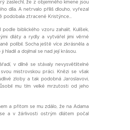
prý zaslechl, že z objemného kmene jsou
ho díla. A netrvalo příliš dlouho, vyřezal
 podobala ztracené Kristýnce...
l podle biblického vzoru zahalit. Kulíšek,
ými dláty a rydly a vytvářel jimi věrné
aně políbil. Socha ještě více zkrásněla a
 hladil a dojímal se nad její krásou.
adí, v dílně se stávaly nevysvětlitelné
u svou mistrovskou práci. Knězi se však
dlivé zloby a tak podobná Jaroslavovi,
ůsobil mu tím velké mrzutosti od jeho
vínem a přitom se mu zdálo, že na Adama
se a v žárlivosti ostrým dlátem počal