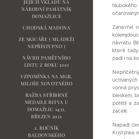
JEJICH VKLADŮ NA
hlubokého 
NÁRODNÍ PAMÁTNÍK
očarovaným
DOMAŽLICE
Zanevřel n
CHODSKÁ MADONA
kolemjdouc
ZE SKICÁŘE ( MLÁDEŽI
návratu. B
NEPŘÍSTUPNO )
které tady
NÁVRH PAMĚTNÍHO
padl i na k
LISTU Z ROKU 2011
Nepříčetný
VZPOMÍNKA NA MGR.
uctívaných
MILOŠE NOVOTNÉHO
vonná prysk
RAŽBA STŘÍBRNÉ
bleskem, b
MEDAILE BITVA U
pohltil a 
DOMAŽLIC 1431,
zacelil.
BŘEZEN 2021
Napadl čer
1. ROČNÍK
Kristýnka m
BALDOVSKÉHO