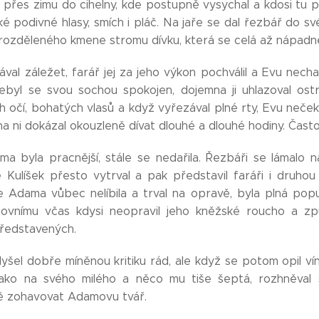
l přes zimu do cihelny, kde postupně vysychal a kdosi tu 
ké podivné hlasy, smích i pláč. Na jaře se dal řezbář do své
 rozděleného kmene stromu dívku, která se celá až nápadně
dával záležet, farář jej za jeho výkon pochválil a Evu necha
nebyl se svou sochou spokojen, dojemna ji uhlazoval ostr
ích očí, bohatých vlasů a když vyřezával plné rty, Evu neček
a ni dokázal okouzleně dívat dlouhé a dlouhé hodiny. Často ji
a byla pracnější, stále se nedařila. Řezbáři se lámalo nář
e Kulíšek přesto vytrval a pak představil faráři i druho
e Adama vůbec nelíbila a trval na opravě, byla plná popu
ovnímu včas kdysi neopravil jeho kněžské roucho a zp
představených.
slyšel dobře míněnou kritiku rád, ale když se potom opil 
jako na svého milého a něco mu tiše šeptá, rozhněval 
 zohavovat Adamovu tvář.