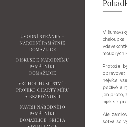
Pohád
V šumavský
ÚVODNÍ STRÁNKA -
chaloupka
NÁRODNÍ PAMÁTNÍK
vdavekchti
DOMAŽLICE
moudrých k
DISKUSE K NÁRODNÍMU
Protože by
PAMÁTNÍKU
DOMAŽLICE
opravovat a
nejvíce vš
VRCHOL HUSITSTVÍ -
pečlivé a r
PROJEKT CHARTY MÍRU
jen proto, 
A BEZPEČNOSTI
nijak se pr
NÁVRH NÁRODNÍHO
PAMÁTNÍKU
Ale zamilo
DOMAŽLICE. SKICI A
sotva se vy
VIZUALIZACE