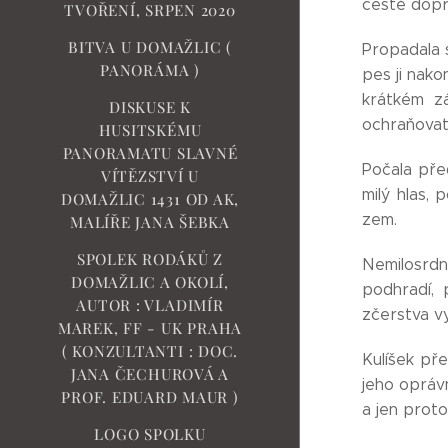
cestě dopr
TVOŘENÍ, SRPEN 2020
BITVA U DOMAŽLIC (
Propadala s
PANORÁMA )
pes ji nako
krátkém zá
DISKUSE K
ochraňovat
HUSITSKÉMU
PANORAMATU SLAVNÉ
Počala pře
VÍTĚZSTVÍ U
milý hlas,
DOMAŽLIC 1431 OD AK,
zem.
MALÍŘE JANA ŠEBKA
SPOLEK RODÁKŮ Z
Nemilosrdná
DOMAŽLIC A OKOLÍ,
podhradí, 
AUTOR : VLADIMÍR
zčerstva vy
MAREK, FF - UK PRAHA
( KONZULTANTI : DOC.
Kulíšek př
JANA ČECHUROVÁ A
jeho opráv
PROF. EDUARD MAUR )
a jen proto
LOGO SPOLKU