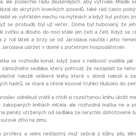
á, ale poslechla radu zkušenějších, aby vytrvala. Mladík 
ylézal do skrytých loveckých posedů, také rád často pobý
elebil ve vyhřátém mechu na mýtinách a když byl potom zna
dyž se probudil, byl už večer. Doma byl hubovaný, že jeho 
il svíčku a dlouho do noci stále jen četl a četl. Když se r
a z rolí látek a brzy se od Jaroslava naučila i jeho řemesl
 Jaroslava udržet v domě s početným hospodářstvím.
atka se rozhodla konat, když zase s nelibostí uviděla, ja
 zámožného sedláka, který pohrozil, že nezaplatí za neho
olečně naložili veškeré knihy, které v domě nalezli a za
ch hadrů, ve staré a těsné kovové truhlici hluboko do zem
roslav odněkud vrátil a chtěl si rozečtenou knihu uložit mezi
o zakopaných knihách mlčela, ale rozhodná matka ne a př
šina peněz utržených od sedláka za narychlo dohotovené šat
urové dříví na zimu.
a prchlivý a velmi nešťastný muž sebral z kůlny pilu, kl