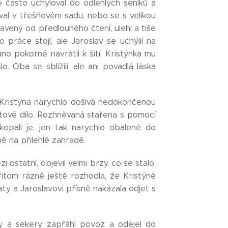
se často uchyloval do odlehlých seníků a
val v třešňovém sadu, nebo se s velikou
vený od předlouhého čtení, ulehl a tiše
práce stojí, ale Jaroslav se uchýlil na
áno pokorně navrátil k šití, Kristýnka mu
o. Oba se sblížili, ale ani povadlá láska
k Kristýna narychlo došívá nedokončenou
tové dílo. Rozhněvaná stařena s pomocí
kopali je, jen tak narychlo obalené do
ě na přilehlé zahradě.
 ostatní, objevil velmi brzy, co se stalo.
itom rázně ještě rozhodla, že Kristýně
y a Jaroslavovi přísně nakázala odjet s
íny a sekery, zapřáhl povoz a odejel do