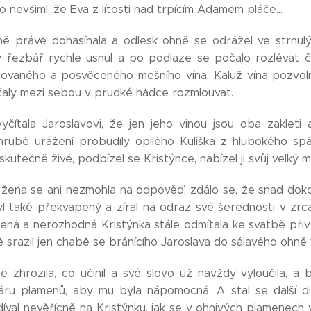
ho nevšiml, že Eva z lítosti nad trpícím Adamem pláče...
lně právě dohasínala a odlesk ohně se odrážel ve strnu
ý řezbář rychle usnul a po podlaze se počalo rozlévat č
ovaného a posvěceného mešního vína. Kaluž vína pozvol
ačaly mezi sebou v prudké hádce rozmlouvat.
vyčítala Jaroslavovi, že jen jeho vinou jsou oba zakleti
hrubé urážení probudily opilého Kulíška z hlubokého sp
skutečně živé, podbízel se Kristýnce, nabízel ji svůj velký m
ena se ani nezmohla na odpověď, zdálo se, že snad dokonce
yl také překvapený a zíral na odraz své šerednosti v zrca
ená a nerozhodná Kristýnka stále odmítala ke svatbě přivo
 srazil jen chabě se bránícího Jaroslava do sálavého ohn
se zhrozila, co učinil a své slovo už navždy vyloučila, 
áru plamenů, aby mu byla nápomocná. A stal se další div.
díval nevěřícně na Kristýnku, jak se v ohnivých plamenech