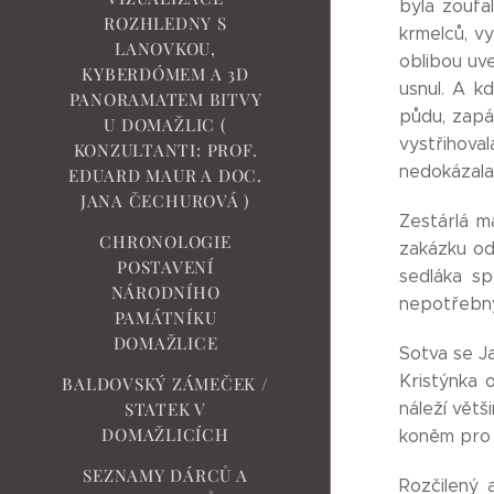
byla zoufal
ROZHLEDNY S
krmelců, v
LANOVKOU,
oblibou uv
KYBERDÓMEM A 3D
usnul. A k
PANORAMATEM BITVY
půdu, zapál
U DOMAŽLIC (
vystřihoval
KONZULTANTI: PROF.
nedokázala
EDUARD MAUR A DOC.
JANA ČECHUROVÁ )
Zestárlá m
CHRONOLOGIE
zakázku od
POSTAVENÍ
sedláka sp
NÁRODNÍHO
nepotřebný
PAMÁTNÍKU
DOMAŽLICE
Sotva se Ja
Kristýnka 
BALDOVSKÝ ZÁMEČEK /
náleží vět
STATEK V
DOMAŽLICÍCH
koněm pro s
SEZNAMY DÁRCŮ A
Rozčilený 