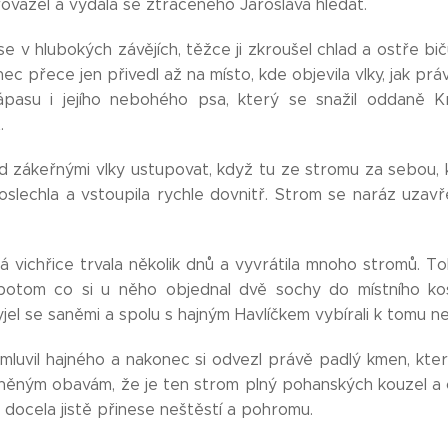
ovázel a vydala se ztraceného Jaroslava hledat.
e v hlubokých závějích, těžce ji zkroušel chlad a ostře bičuj
nec přece jen přivedl až na místo, kde objevila vlky, jak pr
pasu i jejího nebohého psa, který se snažil oddaně K
.
d zákeřnými vlky ustupovat, když tu ze stromu za sebou, k
 poslechla a vstoupila rychle dovnitř. Strom se naráz uzav
 vichřice trvala několik dnů a vyvrátila mnoho stromů. To
potom co si u něho objednal dvě sochy do místního kos
jel se saněmi a spolu s hajným Havlíčkem vybírali k tomu n
emluvil hajného a nakonec si odvezl právě padlý kmen, kte
něným obavám, že je ten strom plný pohanských kouzel a 
 docela jistě přinese neštěstí a pohromu.