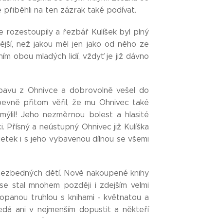
 přiběhli na ten zázrak také podívat.
 rozestoupily a řezbář Kulíšek byl plný
ější, než jakou měl jen jako od něho ze
m obou mladých lidí, vždyť je již dávno
 obavu z Ohnivce a dobrovolně vešel do
 pevně přitom věřil, že mu Ohnivec také
zmýlil! Jeho nezměrnou bolest a hlasité
. Přísný a neústupný Ohnivec již Kulíška
jetek i s jeho vybavenou dílnou se všemi
u nezbedných dětí. Nově nakoupené knihy
se stal mnohem později i zdejším velmi
opanou truhlou s knihami - květnatou a
nedá ani v nejmenším dopustit a někteří