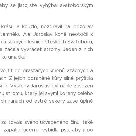
aby se jistojistě vyhýbal svatoborským
 krásu a kouzlo, nezdravil na pozdrav
otemnělo. Ale Jaroslav koně neotočil k
h a strmých lesních steskách Svatoboru,
ce začala vyvracet stromy. Jeden z nich
iku umačkal.
avě tít do prastarých kmenů vzácných a
. Z jejich poraněné kůry silně prýštila
sníh. Vysílený Jaroslav byl náhle zasažen
u stromu, který jej svými kořeny celého
kých ranách od ostré sekery zase úplně
 zalitovala svého ukvapeného činu, také
, zapálila lucernu, vybídla psa, aby ji po