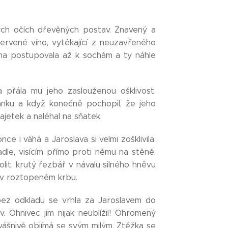
lých očích dřevěných postav. Znavený a
ervené víno, vytékající z neuzavřeného
na postupovala až k sochám a ty náhle
 a přála mu jeho zaslouženou ošklivost.
ánku a když konečně pochopil, že jeho
ajetek a naléhal na sňatek.
 i váhá a Jaroslava si velmi zošklivila.
dle, visícím přímo proti němu na stěně.
lit, krutý řezbář v návalu silného hněvu
ě v roztopeném krbu.
a bez odkladu se vrhla za Jaroslavem do
 Ohnivec jim nijak neublížil! Ohromený
 vášnivě objímá se svým milým. Ztěžka se