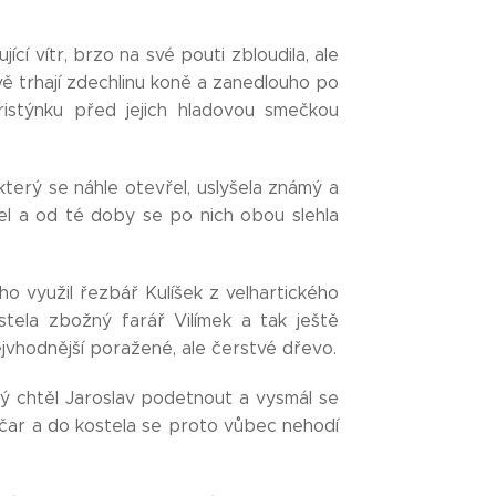
ící vítr, brzo na své pouti zbloudila, ale
ávě trhají zdechlinu koně a zanedlouho po
ristýnku před jejich hladovou smečkou
terý se náhle otevřel, uslyšela známý a
řel a od té doby se po nich obou slehla
ho využil řezbář Kulíšek z velhartického
tela zbožný farář Vilímek a tak ještě
ejvhodnější poražené, ale čerstvé dřevo.
rý chtěl Jaroslav podetnout a vysmál se
čar a do kostela se proto vůbec nehodí