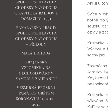
SPOLEK PSOHLAVCI A
Ani si u to
CHODSKÝ NÁRODOPIS
3. KAPITOLA BALDOV U
Svíce v dí
DOMAŽLIC, 1931
notně opil
soudku dar
BAKALÁŘSKÁ PRÁCE:
oživly a z
SPOLEK PSOHLAVCI A
CHODSKÝ NÁRODOPIS
Kristýnka 
- PŘÍLOHY
Výčitky a 
MALÁ DOHODA
sochy jsou 
KRAJANSKÁ
Zaskočená ž
VZPOMÍNKA NA
Jaroslav b
ČECHOSLOVÁKY V
Když rozčil
ZÁMOŘÍ A ZAHRANIČÍ
bezohledně
VESMÍRNÁ PROSBA (
PAMÁTCE OBĚTEM
Kristýnka 
KORONAVIRU ), 2019 -
sálavého ž
2021
Kulíšek se 