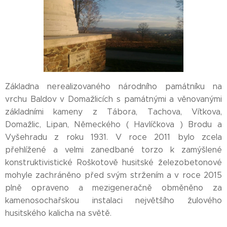
Základna nerealizovaného národního památníku na
vrchu Baldov v Domažlicích s památnými a věnovanými
základními kameny z Tábora, Tachova, Vítkova,
Domažlic, Lipan, Německého ( Havlíčkova ) Brodu a
Vyšehradu z roku 1931. V roce 2011 bylo zcela
přehlížené a velmi zanedbané torzo k zamýšlené
konstruktivistické Roškotově husitské železobetonové
mohyle zachráněno před svým stržením a v roce 2015
plně opraveno a mezigeneračně obměněno za
kamenosochařskou instalaci největšího žulového
husitského kalicha na světě.